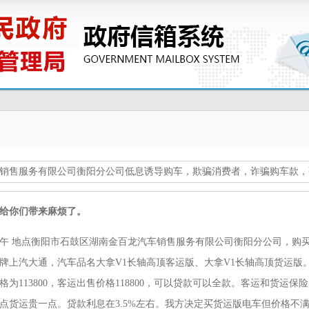
销售服务有限公司衡阳分公司低息诱导购车，欺骗消费者，诈骗购车款，
给你们带来麻烦了。
6日上午 地点衡阳市石鼓区湖南金百龙汽车销售服务有限公司衡阳分公司，
牌上汽大通，汽车品名大拿V1长轴高顶客运版、大拿V1长轴高顶货运版
为113800，客运出售价格118800，可以贷款可以全款。客运和货运保险大概
点货运贵一点。贷款利息在3.5%左右。我方决定买货运版电车但价格不