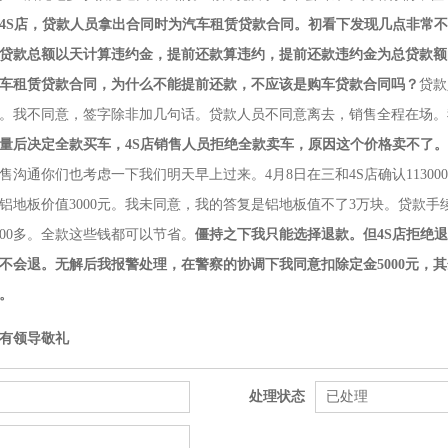
4S店，贷款人员拿出合同时为汽车租赁贷款合同。初看下发现几点非常
贷款总额以天计算违约金，提前还款算违约，提前还款违约金为总贷款额
车租赁贷款合同，为什么不能提前还款，不应该是购车贷款合同吗？
贷款
。我不同意，签字除非加几句话。贷款人员不同意离去，销售全程在场。
量后决定全款买车，4S店销售人员拒绝全款卖车，原因这个价格卖不了。
售沟通你们也考虑一下我们明天早上过来。4月8日在三和4S店确认11300
铝地板价值3000元。我未同意，我的答复是铝地板值不了3万块。贷款手续费
000多。全款这些钱都可以节省。
僵持之下我只能选择退款。但4S店拒绝
不会退。无解后我报警处理，在警察的协调下我同意扣除定金5000元，其余1
。
有领导敬礼
处理状态
已处理