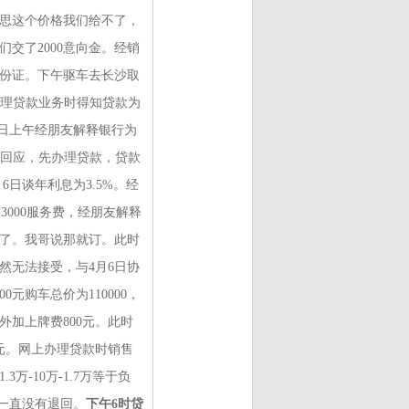
意思这个价格我们给不了，
交了2000意向金。经销
带身份证。下午驱车去长沙取
办理贷款业务时得知贷款为
7日上午经朋友解释银行为
为回应，先办理贷款，贷款
月6日谈年利息为3.5%。经
3000服务费，经朋友解释
0了。我哥说那就订。此时
仍然无法接受，与4月6日协
元购车总价为110000，
外加上牌费800元。此时
00元。网上办理贷款时销售
万-10万-1.7万等于负
但一直没有退回。
下午6时贷