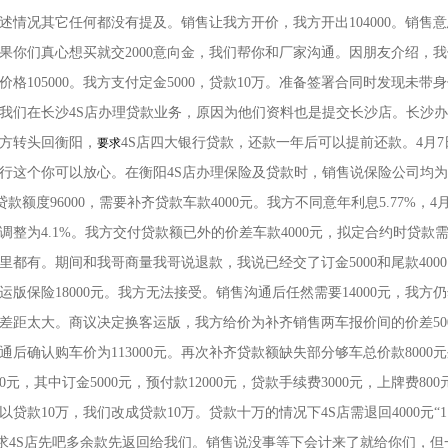
述情况其它任何都没有提及。销售让我方开价，我方开出104000。销售
果你们真心想买就交2000意向金，我们帮你和厂家沟通。因朋友介绍，我们
价格105000。我方支付定金5000，贷款10万。准备签署合同时发现未
我们在长沙4S店办理贷款业务，原因为他们资料也是提交长沙店。长沙
方转头回衡阳，
4S店四大银行贷款，还款一年后可以提前还款。4月
要求
行这个你可以放心。在衡阳4S店办理保险及贷款时，销售说保险公司均
，贷款额度96000，需要补齐贷款车款4000元。我方不同意年利息5.77%，4
调整为4.1%。我方交付贷款额已外的价差车款4000元，拟定合约时贷款需
里都有。期间和我哥商量我哥说退款，我说已经交了订金5000和尾款400
运版保险18000元。我方无法接受。销售沟通后任然需要14000元，我方
0差距太大。商议决定换客运版，我方给价为补齐销售两车报价间的价差5000
后确认购车价为113000元。再次补齐贷款额缺失部分够车总价款8000元
00元，其中订金5000元，预付款12000元，贷款手续费3000元，上牌费8
贷款10万，我们改成贷款10万。贷款十万的情况下4S店需退回4000元“11.3
们要求4S店先吧多余款先返回给我们。销售说没事等下会计来了就给你们，