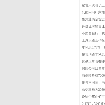
销售只说明了上
只能问问厂家如
售沟通确定货运
身份证时销售让
不知名银行，我
上汽大通合作银
年利息5.77%
销售沟通年利息
这是正常收费哪
保险公司回复货
商保险价格700
销售不同意，沟通
总交款额为208
说这个车你们可以
0.4万”，我