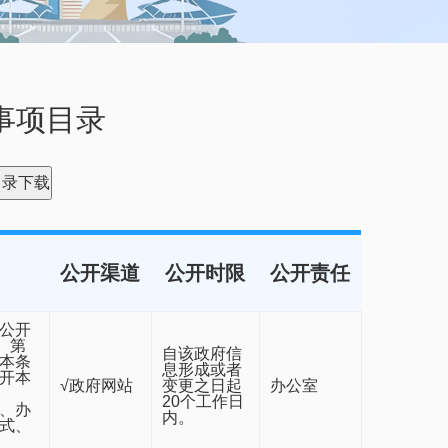
事项目录
目录下载
公开渠道
公开时限
公开责任
公开
）第
自该政府信
本条
息形成或者
开本
√政府网站
变更之日起
办公室
20个工作日
、办
内。
式、