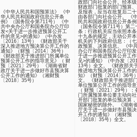
政部门向社会公开。经本级
财政部门批复的部门预算、
《中华人民共和国预算法》 《中
及报表，应当在批复后二十
华人民共和国政府信息公开条
由各部门向社会公开。 《
例》（国务院令第711号） 《中
民共和国政府信息公开条例
共中央办公厅和国务院办公厅印
（国务院令第711号）第二
发<关于进一步推进预算公开工
条：行政机关应当依照本条
作的意见>的通知》（中办发
十九条的规定，主动公开本
〔2016〕13号） 《财政部关于
机关的下列政府信息：（七
深入推进地方预决算公开工作的
政预算、决算信息。 《中
通知》（财预〔2014〕36号）
办公厅和国务院办公厅印发
《财政部关于推进部门所属单位
于进一步推进预算公开工作
预算公开工作的指导意见》（ 财
见>的通知》（中办发〔20
预〔2021〕29号） 《湖南省财
13号）全文。 《财政部关
政厅关于进一步做好市县预决算
推进地方预决算公开工作的
公开工作的通知》（湘财预
知》（财预〔2014〕36号
〔2018〕35号）
文。 《财政部关于推进部
单位预算公开工作的指导意
（ 财预〔2021〕29号）：
门所属预算单位要主动向社
开部门批复的单位预决算，
国家秘密的除外。 《湖南
厅关于进一步做好市县预决
开工作的通知》（湘财预
〔2018〕35号）全文。