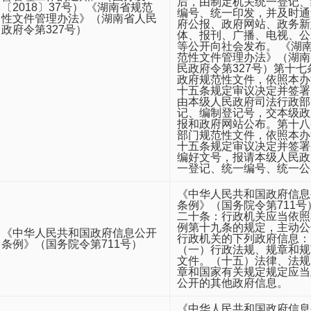
后，由制定机关统一登记、
〔2018〕37号） 《湖南省规范
编号、统一印发，并及时通
性文件管理办法》（湖南省人民
府公报、政府网站、政务新
政府令第327号）
体、报刊、广播、电视、公
等公开向社会发布。 《湖
范性文件管理办法》（湖南
民政府令第327号）第十七
政府规范性文件，依照本办
十五条规定审议决定并签署
由本级人民政府司法行政部
记、编制登记号，交本级政
报和政府网站公布。第十八
部门规范性文件，依照本办
十五条规定审议决定并签署
编好文号，报请本级人民政
一登记、统一编号、统一公
《中华人民共和国政府信息
条例》（国务院令第711号
二十条：行政机关应当依照
例第十九条的规定，主动公
《中华人民共和国政府信息公开
行政机关的下列政府信息：
条例》（国务院令第711号）
（一）行政法规、规章和规
文件。（十五）法律、法规
章和国家有关规定规定应当
公开的其他政府信息。
《中华人民共和国政府信息