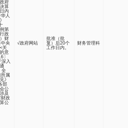
政府
决算
日内
中华人
》
十
例第
行政
）财
批准（批
共中央
√政府网站
复）后20个
财务管理科
<关
工作日内。
的意
16〕
于深入
通
）全
门所属
见》
各部
会公
涉及
省财政
算公