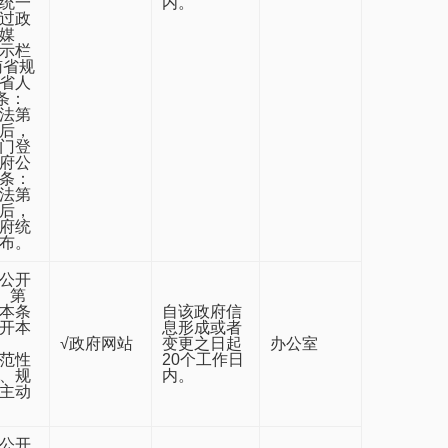
统一
内。
过政
媒
示栏
南省规
省人
条：
法第
后，
门登
府公
条：
法第
后，
府统
布。
公开
）第
本条
自该政府信
开本
息形成或者
√政府网站
变更之日起
办公室
范性
20个工作日
、规
内。
主动
公开