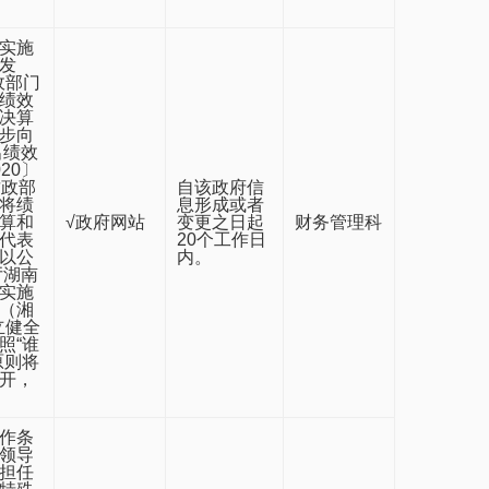
实施
发
政部门
绩效
决算
步向
出绩效
20〕
财政部
自该政府信
将绩
息形成或者
算和
√政府网站
变更之日起
财务管理科
代表
20个工作日
以公
内。
厅湖南
实施
（湘
立健全
照“谁
原则将
开，
作条
领导
担任