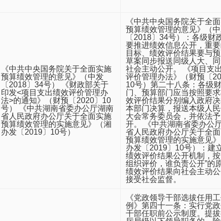
《中共中央国务院关于全面
预算绩效管理的意见》（中
〔2018〕34号）：各级财
要推进绩效信息公开，重要
目标、绩效评价结果要与预
草案同步报送同级人大、同
《中共中央国务院关于全面实施
社会主动公开。 《项目支
预算绩效管理的意见》（中发
评价管理办法》（财预〔20
〔2018〕34号） 《财政部关于
10号）第二十八条：各级
印发<项目支出绩效评价管理办
门、预算部门应当按照要求
法>的通知》（财预〔2020〕10
效评价结果分别编入政府决
号） 《中共湖南省委办公厅湖南
本部门决算，报送本级人民
省人民政府办公厅关于全面实施
大会常务委员会，并依法予
预算绩效管理的实施意见》（湘
开。 《中共湖南省委办公
办发〔2019〕10号）
省人民政府办公厅关于全面
预算绩效管理的实施意见》
办发〔2019〕10号）：建
绩效评价结果公开机制，按
组织评价，谁负责公开”的
绩效评价结果向社会主动公
接受社会监督。
《党政领导干部选拔任用工
例》第四十一条：实行党政
干部任职前公示制度。提拔