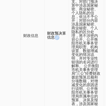
支。对部门预决
算中涉及国家秘
密、商业秘密、
个人隐私的信
息，依法不予公
开；对部分内容
涉及国家秘密、
商业秘密、个人
隐私的区分处
财政预决算
财政信息
理，将不涉密内
信息
容公开。公开衡
阳市机关事务管
理局职责、机构
设置、数据增减
变化的情况说
明，并对专业性
较强的名词进行
解释。 公开衡阳
市机关事务管理
局“三公”经费财政
拨款预算总额和
分项数额，对增
减变化的原因进
行说明。公开衡
阳市机关事务管
理局所属单位的
预算、决算及报
表，涉及国家秘