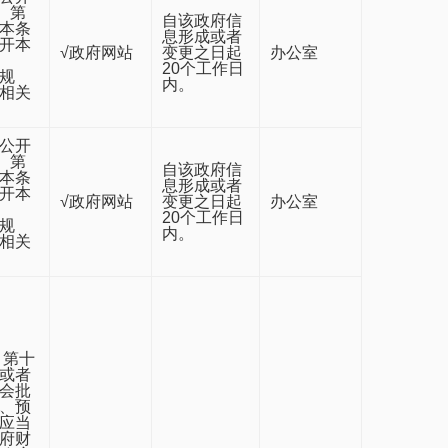
）第
自该政府信
本条
息形成或者
开本
√政府网站
变更之日起
办公室
20个工作日
规
内。
相关
公开
）第
自该政府信
本条
息形成或者
开本
√政府网站
变更之日起
办公室
20个工作日
规
内。
相关
 第十
或者
会批
、预
应当
府财