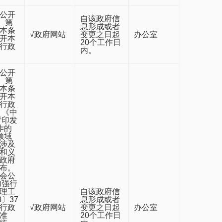
公开
自该政府信
）第
息形成或者
本条
√政府网站
变更之日起
办公室
开本
20个工作日
行政
内。
公开
）第
本条
开本
行政
 《中
厅印发
作的
领域
涉及
和义
政府
布。
会公
加强行
理工
自该政府信
〕37
息形成或者
行政
√政府网站
变更之日起
办公室
准
20个工作日