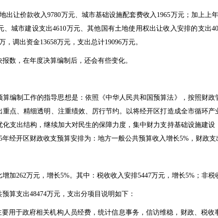
地出让价款收入9780万元、城市基础设施配套费收入1965万元；加上上年结
万元、城市建设支出4610万元、其他国有土地使用权出让收入安排的支出4
，调出资金13658万元，支出总计19096万元。
快报数，在年度决算编制后，还会有些变化。
支预算编制工作的指导思想是：依照《中华人民共和国预算法》，按照财
出重点、精细透明、注重绩效、厉行节约。以将经开区打造成全市循环产
优化支出结构，继续加大对民生的保障力度，集中财力支持基础设施建设
25年经开区财政收支预算安排为：地方一般公共预算收入增长5%，财政支
比增加262万元，增长5%。其中：税收收入安排5447万元，增长5%；非税
预算支出48474万元，支出分项目说明如下：
元，主要用于政府相关机构人员经费，统计信息事务，信访维稳，财政、税