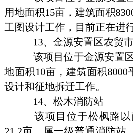
用地面积15亩，建筑面积83
工图设计工作，目前正在进
13、金源安置区农贸
该项目位于金源安置区1
地面积10亩，建筑面积80
设计和征地拆迁工作。
14、松木消防站
该项目位于松枫路以南
21.2亩，属一级普通消防