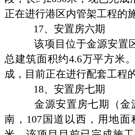
正在进行港区内管架工程的
17、安置房六期
该项目位于金源安置区廉
总建筑面积约4.6万平方
成，目前正在进行配套工程
18、安置房七期
金源安置房七期（金源安置
南，107国道以西，用地面积
米。该项目目前已完成施工