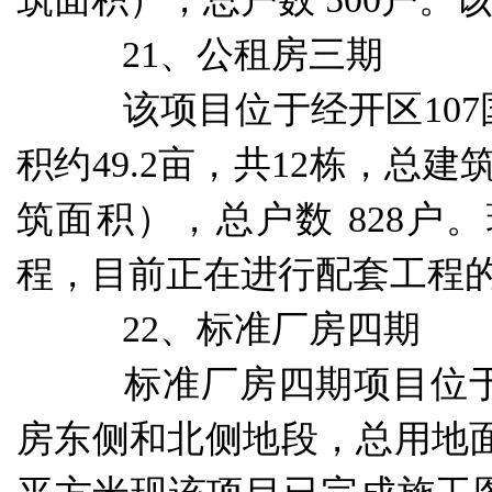
21、公租房三期
该项目位于经开区107
积约49.2亩，共12栋，总建
筑面积），总户数 828
程，目前正在进行配套工程
22、标准厂房四期
标准厂房四期项目位于
房东侧和北侧地段，总用地面积约