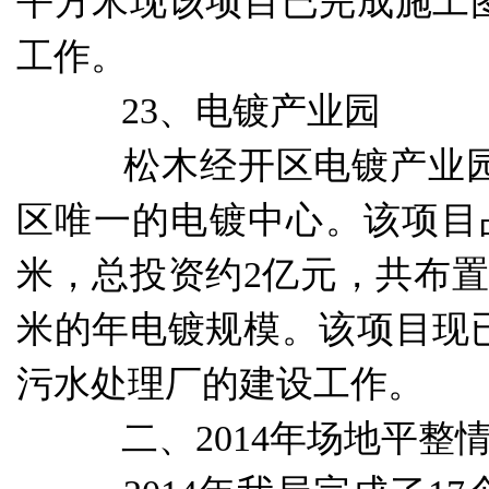
平方米现该项目已完成施工
工作。
23、电镀产业园
松木经开区电镀产业园
区唯一的电镀中心。该项目占
米，总投资约2亿元，共布置2
米的年电镀规模。该项目现
污水处理厂的建设工作。
二、2014年场地平整