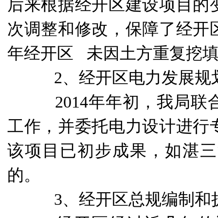
后来根据经开区建设项目的
次调整和修改，保障了经开
年经开区 未因土方重复挖
2、经开区电力发展规
2014年年初，我局联
工作，并委托电力设计进行
该项目已初步成果，如湛三
的。
3、经开区总规编制和