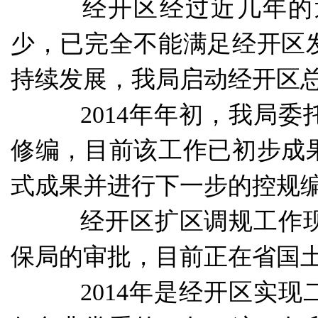
经开区经过近几年的迅
少，已完全不能满足经开区
持续发展，我局启动经开区
2014年年初，我局委
修编，目前该工作已初步成
式成果并进行下一步的控规
经开区扩区调规工作现
保局的审批，目前正在省国
2014年是经开区实现