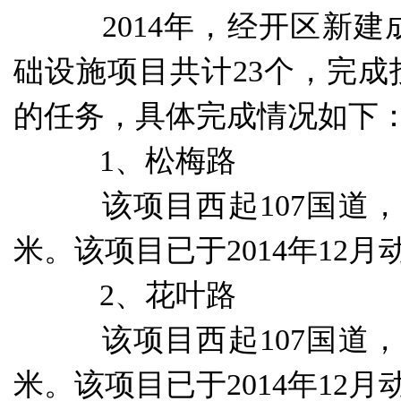
2014年，经开区新建成
础设施项目共计23个，完成
的任务，具体完成情况如下
1、松梅路
该项目西起107国道，东
米。该项目已于2014年12
2、花叶路
该项目西起107国道，东
米。该项目已于2014年12