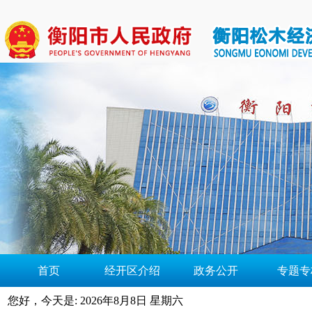
首页
经开区介绍
政务公开
专题专
您好，今天是:
2026年8月8日 星期六