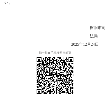
证。
衡阳市司
法局
202
5
年
12
月
24
日
扫一扫在手机打开当前页
本省市州政府网站
市党委部门
市政府工作部门