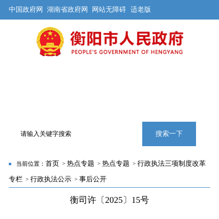
中国政府网
湖南省政府网
网站无障碍
适老版
首页
公开
解读
办事
互动
旅游
数据
专题
搜索一下
首页
热点专题
热点专题
行政执法三项制度改革
当前位置：
>
>
>
专栏
行政执法公示
事后公开
>
>
衡司许〔2025〕15号