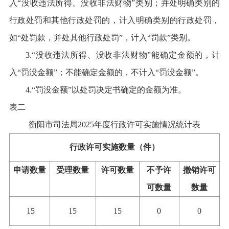
入
“
没收违法所得、没收非法财物
”
类别；并处明确类别的
行政处罚和其他行政处罚的，计入明确类别的行政处罚，
如
“
处罚款，并处其他行政处罚
”
，计入
“
罚款
”
类别。
3.“
没收违法所得、没收非法财物
”
能确定金额的，计
入
“
罚没金额
”
；不能确定金额的，不计入
“
罚没金额
”
。
4.“
罚没金额
”
以处罚决定书确定的金额为准。
表二
衡阳市司法局
2025
年度
行政许可实施情况统计表
行政许可实施数量（
件
）
申请数量
受理数量
许可数量
不予许
撤销许可
可数量
数量
15
15
15
0
0