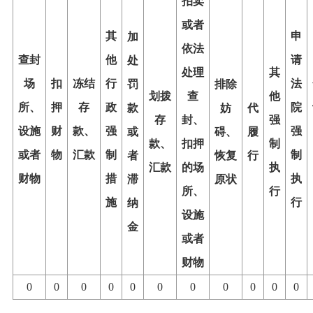
拍卖
或者
其
申
加
依法
查封
他
请
处
处理
其
场
扣
冻结
行
法
罚
排除
划拨
查
他
所、
押
存
政
院
款
妨
代
存
封、
强
设施
财
款、
强
强
或
碍、
履
款、
扣押
制
或者
物
汇款
制
制
者
恢复
行
汇款
的场
执
财物
措
执
滞
原状
所、
行
施
行
纳
设施
金
或者
财物
0
0
0
0
0
0
0
0
0
0
0