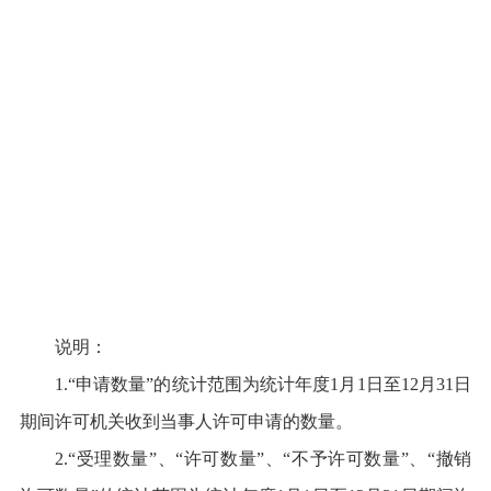
说明：
1.“
申请数量
”
的统计范围为统计年度
1
月
1
日至
12
月
31
日
期间许可机关收到当事人许可申请的数量。
2.“
受理数量
”
、
“
许可数量
”
、
“
不予许可数量
”
、
“
撤销