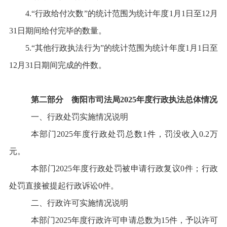
4.“
行政给付次数
”
的统计范围为统计年度
1
月
1
日至
12
月
31
日期间给付完毕的数量。
5.“
其他行政执法行为
”
的统计范围为统计年度
1
月
1
日至
12
月
31
日期间完成的
件
数。
第二部分
衡阳市司法局
2025
年度行政执法总体情况
一、行政处罚实施情况说明
本部门
2025
年度行政处罚总数
1
件
，罚没收入
0.2
万
元。
本部门
2025
年度行政处罚被申请行政复议
0
件
；行政
处罚直接被提起行政诉讼
0
件
。
二、行政许可实施情况说明
本部门
2025
年度行政许可申请总数为
15
件
，予以许可