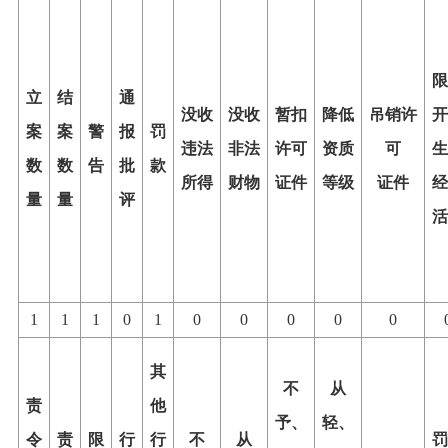
限
立
结
通
没收
没收
暂扣
降低
吊销许
开
案
案
警
报
罚
违法
非法
许可
资质
可
生
数
数
告
批
款
所得
财物
证件
等级
证件
经
量
量
评
活
1
1
1
0
1
0
0
0
0
0
其
不
从
责
他
予、
轻、
令
责
限
行
行
不
从
罚