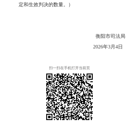
定和生效判决的数量。）
衡阳市司法局
20
26
年
3
月
4
日
扫一扫在手机打开当前页
本省市州政府网站
市党委部门
市政府工作部门