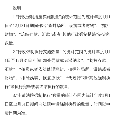
说明：
1.“
行政强制措施实施数量
”
的统计范围为统计年度
1
月
1
日至
12
月
31
日期间作出
“
查封场所、设施或者财物
”
、
“
扣押
财
物
”
、
“
冻结存款、汇款
”
或者
“
其他行政强制措施
”
决定的
数量。
2.“
行政强制执行实施数量
”
的统计范围为统计年度
1
月
1
日至
12
月
31
日期间
“
加处罚款或者滞纳金
”
、
“
划拨存款、
汇款
”
、
“
拍卖或者依法处理查封、扣押的场所、设施或者
财物
”
、
“
排除妨碍、恢复原状
”
、
“
代履行
”
和
“
其他强制执
行
”
等执行完毕或者终结执行的数量。
3.“
申请法院强制执行
”
数量的统计范围为统计年度
1
月
1
日至
12
月
31
日期间向法院申请强制执行的数量，时间以申
请日期为准。