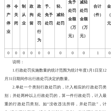
免予
减轻
停
令
制
政
政
予、
轻、
合计
金
处罚
处罚
产
关
从
拘
处
免予
减轻
（
件
）
（
金额
金额
停
闭
业
留
罚
处罚
处罚
元
（万
（万
业
行
元）
元）
为
0
0
0
0
0
0
0
0
0
1
0
说明：
1.
行政处罚实施数量的统计范围为统计年度
1
月
1
日至
12
月
31
日期间作出行政处罚决定的数量。
2.
单处一个类别行政处罚的，计入相应的行政处罚类
别；并处两种以上行政处罚的，算一
件
行政处罚，计入最
重的行政处罚类别。如
“
没收违法所得，并处罚款
”
，计