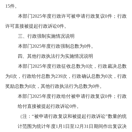
15
件
。
本部门
2025
年度行政许可被申请行政复议
0
件
；行政
许可直接被提起行政诉讼
0
件
。
三、行政强制实施情况说明
本部门
2025
年度行政强制总数为
0
件
。
四、其他行政执法行为实施情况说明
本部门
2025
年度行政征收总数为
0
次，行政裁决总数
为
0
次，行政给付总数为
239
次，行政确认总数为
0
次，行政
奖励总数为
0
次，其他行政执法行为总数为
0
件
。
本部门
2025
年度行政给付被申请行政复议
0
件
；行政
给付直接被提起行政诉讼
0
件
。
（注：
“
被申请行政复议和被提起行政诉讼
”
数量的统
计范围为统计年度
1
月
1
日至
12
月
31
日期间作出复议决