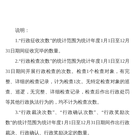
说明：
1.“
行政征收次数
”
的统计范围为统计年度
1
月
1
日至
12
月
31
日期间征收完毕的数量。
2.“
行政检查次数
”
的统计范围为统计年度
1
月
1
日至
12
月
31
日期间开展行政检查的次数。检查
1
个检查对象，有完
整、详细的检查记录，计为检查
1
次。无特定检查对象的巡
查、巡逻，无完整、详细检查记录，检查后作出行政处罚
等其他行政执法行为的，均不计为检查次数。
3.“
行政裁决次数
”
、
“
行政确认次数
”
、
“
行政奖励次
数
”
的统计范围为统计年度
1
月
1
日至
12
月
31
日期间作出行政
裁决、行政确认、行政奖励决定的数量。