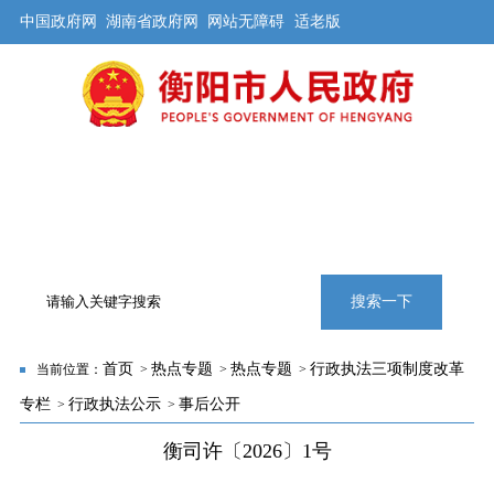
中国政府网
湖南省政府网
网站无障碍
适老版
首页
公开
解读
办事
互动
旅游
数据
专题
搜索一下
首页
热点专题
热点专题
行政执法三项制度改革
当前位置：
>
>
>
专栏
行政执法公示
事后公开
>
>
衡司许〔2026〕1号