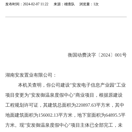
发布时间：2024-02-07 11:22 来源：稽查队 浏览量：
1次
衡国动
费决字〔
2024
〕
001
号
湖南安发置业有限公司
：
本机关查明
，
你公司
建设
"安发电子信息产业园"工业
项目变更为
"安发御温泉度假中心"商业
项目
，根据原建设
工程规划许可证，其
建筑总面积为220897.63平方米，其中
地面建筑面积为156002.13平方米，地下室面积为64895.5平
方米。
现
"安发御温泉度假中心"
项目
主体
已全部完工
，未