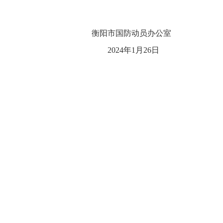
衡阳市
国防动员
办公室
20
24
年
1
月
26
日