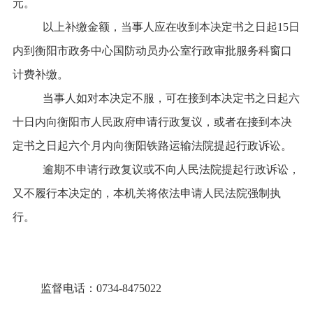
元
。
以上补缴金额
，
当事人应在收到本决定书之
日
起
15
日
内
到衡阳市政务中心国防动员办公室
行政审批
服务
科
窗口
计费
补缴
。
当事人如对本决定不服
，
可在接到本决定书之
日
起六
十
日
内向
衡阳市
人民政府
申请行政复议
，
或者在接到本决
定书之
日
起六个
月
内向
衡阳铁路运输
法院提起行政诉讼
。
逾期不申请行政复议或不向人民法院提起行政诉讼
，
又不履行本决定的
，
本机关将依法申请人民法院强制执
行
。
监督电话：
0734-8475022