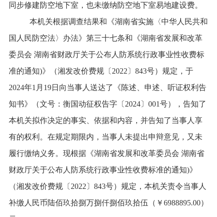
同步修建防空地下室，也未缴纳防空地下室易地建设费
。
本机关根据调查结果和
《湖南省实施〈中华人民共和
国人民防空法〉办法》第三十七条
和
《湖南省发展和改革
委员会 湖南省财政厅关于公布人防系统行政事业性收费标
准的通知)》（湘发改价费
规
〔20
22
〕
843
号）
规定
，
于
2024
年
1
月
19
日
向当事人送达了《
陈述、申述、听证权利
告
知书》（文号：
衡国动
征权告字〔
2024
〕
001
号
）
，
告知了
本机关拟作决定的事实、依据和内容
，
并告知了当事人享
有的权利
。
在规定期限内
，
当事人未提出申辩意见
，
又未
履行缴纳义务
。
现根据
《湖南省发展和改革委员会 湖南省
财政厅关于公布人防系统行政事业性收费标准的通知)》
（湘发改价费
规
〔20
22
〕
843
号）
规定
，
本机关责令当事人
补缴人民币
陆佰玖拾捌万捌仟捌佰玖拾伍
（￥
6988895
.00
）