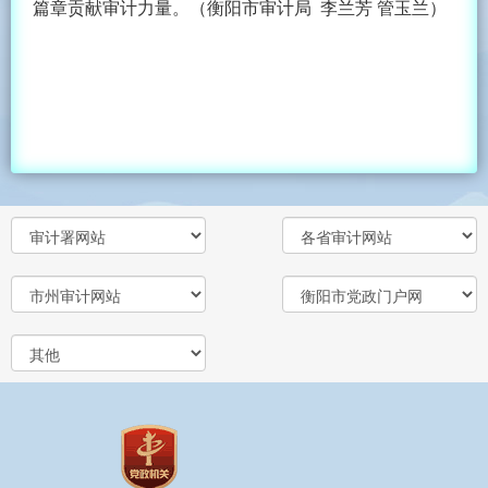
篇章贡献审计力量。（衡阳市审计局 李兰芳 管玉兰）