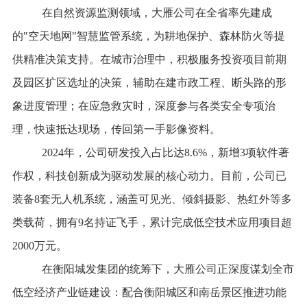
在自然资源监测领域，
大雁公司在
全省率先建成
的
"空天地网"智慧监管系统，为耕地保护、森林防火等提
供精准决策支持。在城市治理中，
积极服务投资项目前期
及园区扩区选址的决策，辅助在建市政工程、断头路的形
象进度管理
；在应急救灾时，
深度参与各类安全专项治
理，
快速抵达现场，传回第一手影像资料。
2024年，公司研发投入占比达8.6%，新增3项软件著
作权，科技创新成为驱动发展的核心动力。目前，公司已
装备8套无人机系统，涵盖可见光、倾斜摄影、热红外等多
类载荷，拥有9名持证飞手，累计完成低空技术应用项目超
2000万元。
在衡阳城发集团的统筹下，大雁公司正深度
谋划
全市
低空经济产业链建设
：
配合
衡阳城区和南岳景区推进功能