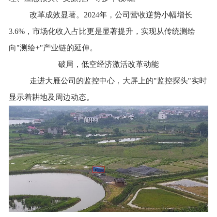
改革成效显著。202
4
年，公司营收逆势
小幅
增长
3.6
%
，市场化收入占比
更是显著提升
，实现从传统测绘
向"测绘+"产业链的延伸。
破局，低空经济激活改革动能
走进大雁公司的监控中心，大屏上的"
监控探头
"实时
显示着
耕地及周边动态
。