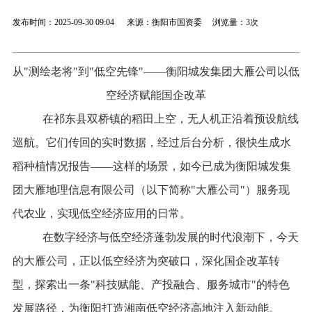
发布时间：2025-09-30 09:04 来源：衡阳市国资委 浏览量：
3次
从
"
测绘老将
"
到
"
低空先锋
"
——衡阳城发
集团大雁公司
以低
空经济赋能国企改革
在
祁东县双桥镇
的稻田上空，无人机正沿着预设航线
巡航。它们传回的实时数据，经过后台分析，很快生成
水
稻
种植情况报告——这样的场景，如今已成为衡阳城发集
团大雁地理信息有限公司（以下简称"大雁公司"）服务现
代农业
，
实现低空经济应用
的日常。
在数字经济与低空经济蓬勃发展的时代浪潮下
，
今天
的
大雁公司
，
正
以低空经济为突破口，深化国企改革转
型，探索出一条"科技赋能、产投融合、服务城市"的特色
发展路径，为衡阳打造湘南低空经济高地注入新动能。