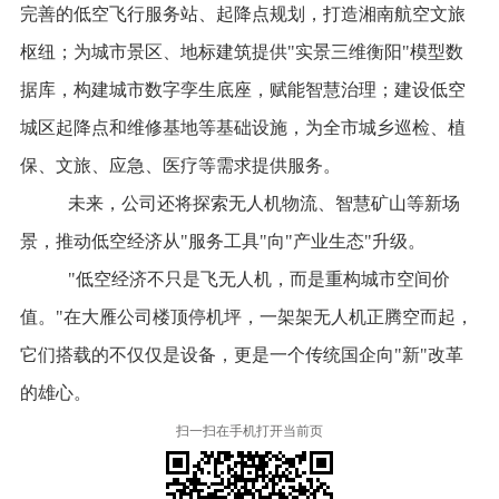
完善的
低空飞行服务站、起降点规划，打造湘南航空文旅
枢纽；为
城市
景区
、
地标建筑
提供"实景三维衡阳"
模型数
据库
，构建城市数字孪生底座，赋能智慧治理
；
建设低空
城区起降点和维修基地等基础设施，为全市城乡巡检、植
保、文旅、应急、医疗等需求提供服务。
未来，公司还将探索无人机物流、智慧矿山等新场
景，推动低空经济从"服务工具"向"产业生态"升级。
"低空经济不只是飞无人机，而是重构城市空间价
值。"在
大雁公司
楼顶停机坪，一
架架
无人机正腾空而起，
它们搭载的不仅
仅
是设备，更是一个传统国企向
"
新
"
改革
的雄心。
扫一扫在手机打开当前页