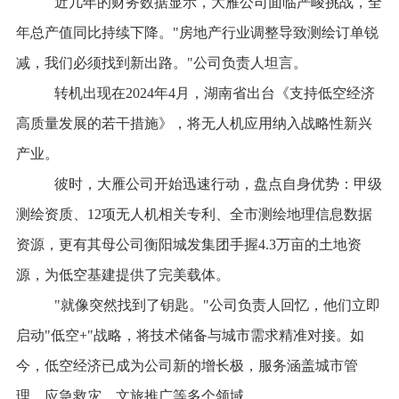
近几年
的财务数据显示，大雁公司面临严峻挑战
，
全
年总产值同比持续下降。
"房地产行业调整导致测绘订单锐
减，我们必须找到新出路。"公司负责人坦言。
转机出现在2024年4月
，
湖南省出台《支持低空经济
高质量发展的若干措施》，将无人机应用纳入战略性新兴
产业。
彼时，
大雁公司
开始
迅速行动，盘点自身优势：甲级
测绘资质、12项无人机相关专利、全市
测绘
地理信息数据
资源
，
更有其
母公司衡阳城发集团
手握
4.3万亩
的
土地资
源，为低空基建提供了
完美
载体。
"就像突然找到了钥匙。"公司负责人回忆，他们立即
启动"低空+"战略，将技术储备与城市需求精准对接。如
今，
低空经济
已成为公司新的增长极
，
服务涵盖城市管
理、应急救灾、文旅推广等多个领域。