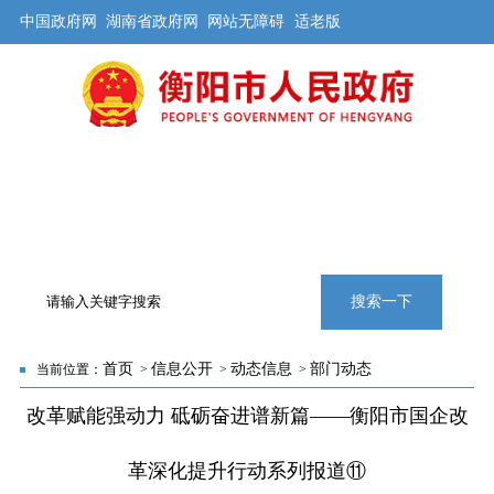
中国政府网
湖南省政府网
网站无障碍
适老版
首页
公开
解读
办事
互动
旅游
数据
专题
搜索一下
首页
信息公开
动态信息
部门动态
当前位置：
>
>
>
改革赋能强动力 砥砺奋进谱新篇——衡阳市国企改
革深化提升行动系列报道⑪