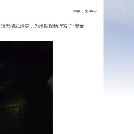
字体：
大
中
小
”隐患彻底清零，为汛期保畅拧紧了“安全