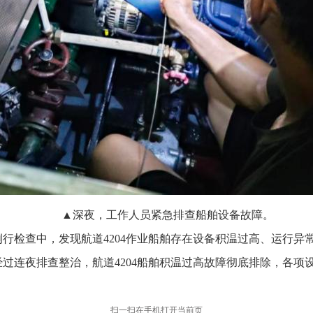
▲深夜，工作人员紧急排查船舶设备故障。
行检查中，发现航道4204作业船舶存在设备积温过高、运行异
过连夜排查整治，航道4204船舶积温过高故障彻底排除，各项
扫一扫在手机打开当前页