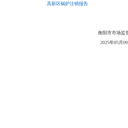
高新区锅炉注销报告
衡阳市市场监
2025年05月0