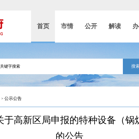
首页
市情
公开
解读
办
搜
公示公告
>
关于高新区局申报的特种设备（锅
的公告