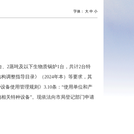
字体：
大
中
小
、2蒸吨及以下生物质锅炉1台，共计2台特
调整指导目录》（2024年本）等要求，其
备使用管理规则》3.10条：“使用单位和产
相关特种设备”。现依法向市局登记部门申请