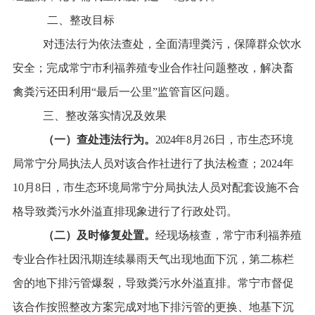
二、整改目标
对违法行为依法查处，全面清理粪污，保障群众饮水
安全；完成常宁市利福养殖专业合作社问题整改，解决畜
禽粪污还田利用
“
最后
一公里
”
监管盲区问题。
三、整改落实情况及效果
（一）查处违法行为。
2024
年
8
月
26
日，市生态环境
局常宁分局执法人员对该合作社进行了执法检查；
2024
年
10
月
8
日，市生态环境局常宁分局执法人员对配套设施不合
格导致粪污水外溢直排现象进行了行政处罚。
（二）及时修复处置。
经现场核查，常宁市利福养殖
专业合作社因汛期连续暴雨天气出现地面下沉，第二栋栏
舍的地下排污管爆裂，导致粪污水外溢直排。常宁市督促
该合作按照整改方案完成对地下排污管的更换、地基下沉