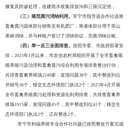
修复及防渗处理，改建雨水收集排放沟和三级沉淀池，
（三）规范粪污消纳利用。
常宁市指导该合作社该将
畜禽粪污固体部分销售至有机肥厂，将液体部分用于茶山
果林消纳，并与种植户签订了消纳协议，完善消纳台账。
（四）举一反三全面排查。
按照市委、市政府部署安
排，
2025
年
1
月以来，市农业农村局组织开展了全市畜禽规
模养殖污染治理和畜禽粪污综合利用专项排查整治行动，
共排查畜禽养殖场
2249
家，发现问题
38
个
，其中整改到位
并销号
36
个，移交生态环境部门执法
2
个；
2025
年
4
月开展
全市畜禽养殖粪污处理和资源化利用排查，共排查畜禽养
殖场
1915
家，发现问题
45
个，其中整改到位
41
个，移交生
态环境部门执法
2
个，正在整改
2
个。
常宁市利福养殖专业合作社问题已按照整改方案完成