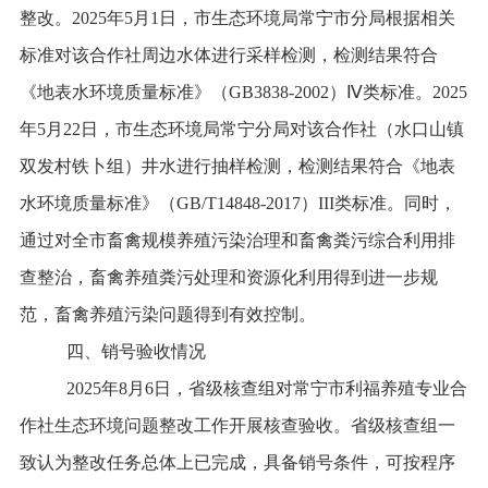
整改。
2025
年
5
月
1
日，市生态环境局常宁市分局
根据相关
标准
对该合作社
周边水体进行采样检测，
检测结果符合
《地表水环境质量标准》（
GB3838-2002
）
Ⅳ
类标准。
2025
年
5
月
22
日，市生态环境局常宁分局对该合作社（水口山镇
双发村铁卜组）井水进行抽样检测，检测结果符合《地表
水环境质量标准》（
GB/T14848-2017
）
III
类标准。同时，
通过对全市畜禽规模养殖污染治理和畜禽粪污综合利用排
查整治，畜禽养殖粪污处理和资源化利用得到进一步规
范，畜禽养殖污染问题得到有效控制。
四、销号验收情况
2025
年
8
月
6
日，省级核查组对常宁市利福养殖专业合
作社生态环境问题整改工作开展核查验收。省级核查组一
致认为整改任务总体上已完成，具备销号条件，可按程序