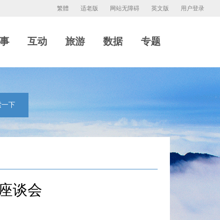
繁體
适老版
网站无障碍
英文版
用户登录
事
互动
旅游
数据
专题
索一下
长座谈会