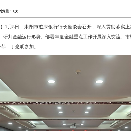
 浏览量：
1次
滔）
1月8日，耒阳市驻耒银行行长座谈会召开，深入贯彻落实上
接、研判金融运行形势、部署年度金融重点工作开展深入交流。市
子菲、丁念明参加。