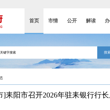
首页
市情
公开
解读
办
搜
态
市]耒阳市召开2026年驻耒银行行