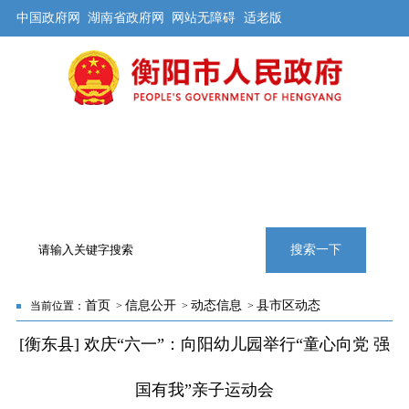
中国政府网
湖南省政府网
网站无障碍
适老版
首页
公开
解读
办事
互动
旅游
数据
专题
搜索一下
首页
信息公开
动态信息
县市区动态
当前位置：
>
>
>
[衡东县] 欢庆“六一”：向阳幼儿园举行“童心向党 强
国有我”亲子运动会