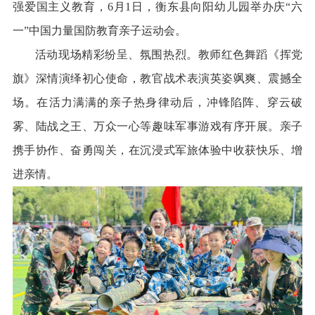
强爱国主义教育，6月1日，衡东县向阳幼儿园举办庆“六
一”中国力量国防教育亲子运动会。
活动现场精彩纷呈、氛围热烈。教师红色舞蹈《挥党
旗》深情演绎初心使命，教官战术表演英姿飒爽、震撼全
场。在活力满满的亲子热身律动后，冲锋陷阵、穿云破
雾、陆战之王、万众一心等趣味军事游戏有序开展。亲子
携手协作、奋勇闯关，在沉浸式军旅体验中收获快乐、增
进亲情。