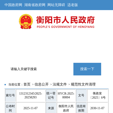
中国政府网
湖南省政府网
网站无障碍
适老版
首页
公开
解读
办事
互动
旅游
数据
专题
搜索一下
首页
信息公开
法规文件
规范性文件清理
当前位置：
>
>
>
统一登
衡政发
1312312345/2025-
HYCR-2025-
索引号
文号
20258293
00004
记号
〔2025〕6号
公布时
衡阳市人民
信息有
2025-11-07
来源
2030-11-07
间
政府
效期