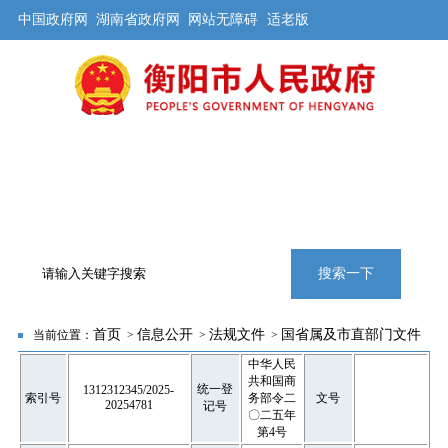
中国政府网
湖南省政府网
网站无障碍
适老版
首页
公开
解读
办事
互动
旅游
数据
专题
搜索一下
首页
信息公开
法规文件
国省属及市直部门文件
当前位置：
>
>
>
中华人民
共和国商
统一登
1312312345/2025-
索引号
务部令二
文号
20254781
记号
〇二五年
第4号