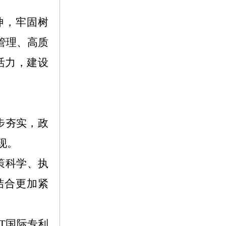
神，牢固树
管理、高质
活力，建设
步夯实，政
现。
策科学、执
结合更加紧
T国际专利