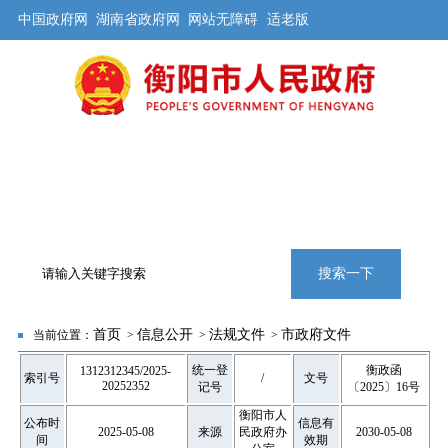
中国政府网
湖南省政府网
网站无障碍
适老版
首页
公开
解读
办事
互动
旅游
数据
专题
搜索一下
首页
信息公开
法规文件
市政府文件
当前位置：
>
>
>
统一登
衡政函
1312312345/2025-
索引号
/
文号
20252352
记号
〔2025〕16号
衡阳市人
公布时
信息有
2025-05-08
来源
民政府办
2030-05-08
间
效期