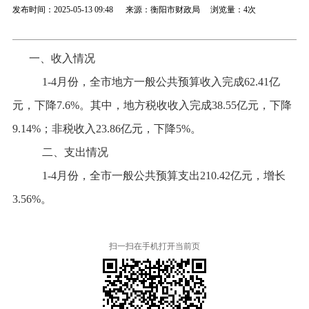
发布时间：2025-05-13 09:48 来源：衡阳市财政局 浏览量：
4次
一、
收入
情况
1-4
月
份
，全市地方
一般公共预算
收入完成
62.41
亿
元，
下降
7.6
%
。
其中，地方税收收入
完成
38.55
亿元，
下降
9.14
%
；非税收入
23.86
亿元，
下降
5
%
。
二、
支出情况
1-4
月份
，全市一般公共预算支出
210.42
亿元，增长
3.56%
。
扫一扫在手机打开当前页