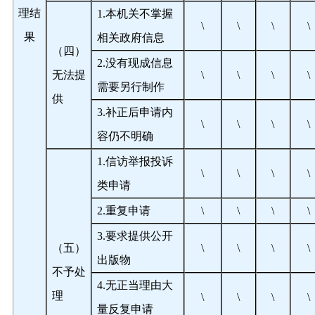
理结
1.
本机关不掌握
\
\
\
\
果
相关政府信息
（四）
2.
没有现成信息
无法提
\
\
\
\
需要另行制作
供
3.
补正后申请内
\
\
\
\
容仍不明确
1.
信访举报投诉
\
\
\
\
类申请
2.
重复申请
\
\
\
\
3.
要求提供公开
（五）
\
\
\
\
出版物
不予处
4.
无正当理由大
理
\
\
\
\
量反复申请