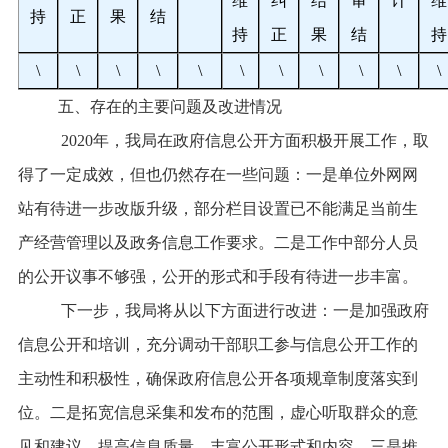
维
纠
结
审
计
维
持
正
果
结
持
正
果
结
持
\
\
\
\
\
\
\
\
\
\
\
五、存在的主要问题及改进情况
2020
年，我局在政府信息公开方面积极开展工作，取
得了一定成效，但也仍然存在一些问题：一是单位外网网
站有待进一步改版升级，部分栏目设置已不能满足当前生
产经营管理以及政务信息工作要求。二是工作中部分人员
的公开议事不够强，公开的形式和手段有待进一步丰富。
下一步，我局将从以下方面进行改进：一是加强政府
信息公开和培训，充分调动干部职工参与信息公开工作的
主动性和积极性，确保政府信息公开各项规章制度落实到
位。二是拓宽信息采集和发布的范围，虚心听取群众的意
见和建议，提高信息质量，丰富公开形式和内容。三是推