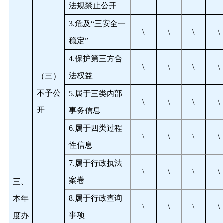
法规禁止公开
3.
危及“三安全一
\
\
\
\
稳定”
4.
保护第三方合
\
\
\
\
法权益
（三）
不予公
5.
属于三类内部
\
\
\
\
开
事务信息
6.
属于四类过程
\
\
\
\
性信息
7.
属于行政执法
\
\
\
\
案卷
三、
8.
属于行政查询
本年
\
\
\
\
事项
度办