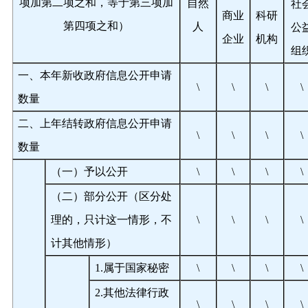
项加第二项之和，等于第三项加
自然
社
商业
科研
第四项之和）
人
公
企业
机构
组
一、本年新收政府信息公开申请
\
\
\
\
数量
二、上年结转政府信息公开申请
\
\
\
\
数量
（一）予以公开
\
\
\
\
（二）部分公开（区分处
理的，只计这一情形，不
\
\
\
\
计其他情形）
1.
属于国家秘密
\
\
\
\
2.
其他法律行政
\
\
\
\