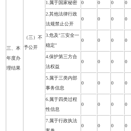
1.
属于国家秘密
0
0
0
0
2.其他法律行政
0
0
0
0
法规禁止公开
3.危及"三安全一
（三）不
0
0
0
0
稳定"
予公开
三、本
4.保护第三方合
年度办
0
0
0
0
法权益
理结果
5.属于三类内部
0
0
0
0
事务信息
6.属于四类过程
0
0
0
0
性信息
7.属于行政执法
0
0
0
0
案卷