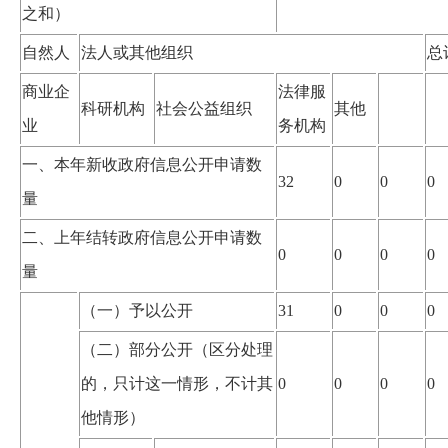
之和）
自然人
法人或其他组织
总
商业企
法律服
科研机构
社会公益组织
其他
业
务机构
一、本年新收政府信息公开申请数
32
0
0
0
量
二、上年结转政府信息公开申请数
0
0
0
0
量
（一）予以公开
31
0
0
0
（二）部分公开（区分处理
的，只计这一情形，不计其
0
0
0
0
他情形）