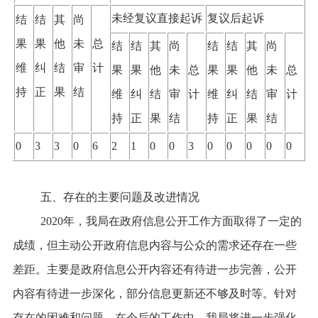
未经复议直接起诉
复议后起诉
结
结
其
尚
果
果
他
未
总
结
结
其
尚
结
结
其
尚
维
纠
结
审
计
果
果
他
未
总
果
果
他
未
总
持
正
果
结
维
纠
结
审
计
维
纠
结
审
计
持
正
果
结
持
正
果
结
0
3
3
0
6
2
1
0
0
3
0
0
0
0
0
五、存在的主要问题及改进情况
2020年，我局在
政府信息公开工作
方面取得了一定的
成绩，但主动公开政府信息内容与公众的需求还存在一些
差距。主要是政府信息公开内容还有待进一步完善，公开
内容有待进一步深化，部分信息更新还不够及时等。针对
存在的困难和问题，在今后的工作中，我局将进一步强化