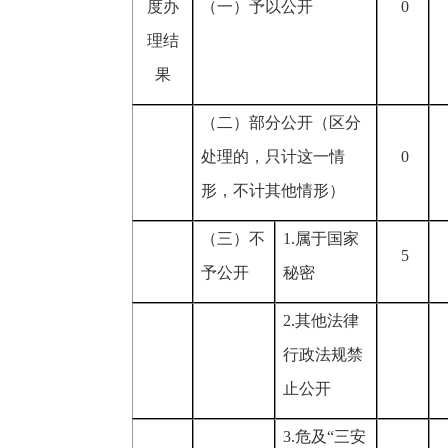
度办
（一）予以公开
0
理结
果
（二）部分公开（区分
处理的，只计这一情
0
形，不计其他情形）
（三）不
1.
属于国家
5
予公开
秘密
2.
其他法律
行政法规禁
止公开
3.
危及
“
三安