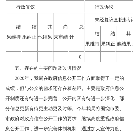
行政复议
行政诉讼
未经复议直接起诉
结
结
其
尚
总
结
结
其
果维持
果纠正
他结果
未审结
计
果维持
果纠正
他结果
0
五、存在的主要问题及改进情况
2020
年，我局在政府信息公开工作方面取得了一定的
成绩，但与公众的需求还存在
着
差距。主要是政府信息公
开
制度
还有待进一步完善，公开内容有待进一步深化，部
分信息更新
有待
更主动
更
及时
等。
今年我局将
围绕市委、
市政府对政府信息公开工作的要求，继续高度重视政府信
息公开工作，进一步完善体制机制，通过加大宣传力度、