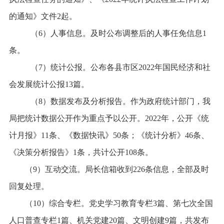
的通知
》文件
2
起。
（6）人事信息。及时公布调整后的人事任免信息
1
条。
（7）统计公报。公布各县市区202
2
年国民经济和社
会发展统计公报
13篇
。
（8）数据发布
及分析报告
。作为政府统计部门，我
局把统计数据公开作为重点予以公开。
2022
年，公开《统
计月报》11条、《数据快讯》5
0
条
；
《统计分析》4
6
条、
《决策分析报告》
1
条，共计公开1
08
条。
（9）互动交流。局长信箱收到
226
条信息，全部
及
时
回复处理。
（10）综合专栏。党史学习教育专栏
3篇
、
第七次全国
人口普查
专栏
1篇
、机关党建
20篇
、文明创建
9篇
，共发布