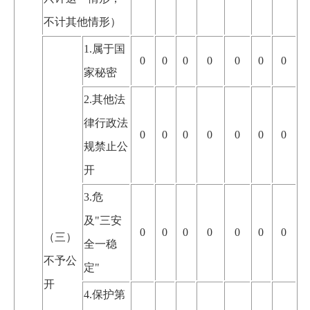
不计其他情形）
1.属于国
0
0
0
0
0
0
0
家秘密
2.其他法
律行政法
0
0
0
0
0
0
0
规禁止公
开
3.危
及"三安
0
0
0
0
0
0
0
（三）
全一稳
不予公
定"
开
4.保护第