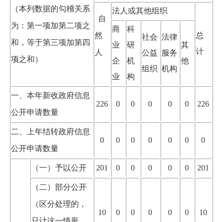
（本列数据的勾稽关系
法人或其他组织
自
为：第一项加第二项之
商
科
然
总
社会
法律
和，等于第三项加第四
业
研
其
计
人
公益
服务
项之和）
企
机
他
组织
机构
业
构
一、本年新收政府信息
226
0
0
0
0
0
226
公开申请数量
二、上年结转政府信息
0
0
0
0
0
0
0
公开申请数量
（一）予以公开
201
0
0
0
0
0
201
（二）部分公开
（区分处理的，
10
0
0
0
0
0
10
只计这一情形，