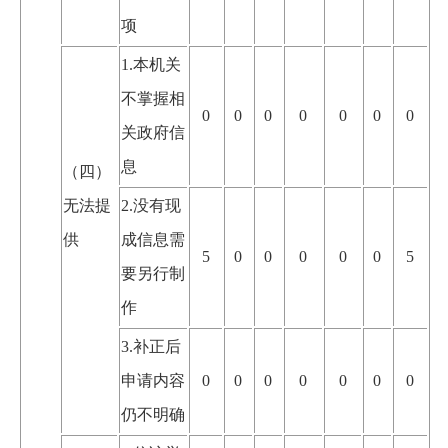
项
1.本机关
不掌握相
0
0
0
0
0
0
0
关政府信
息
（四）
无法提
2.没有现
供
成信息需
5
0
0
0
0
0
5
要另行制
作
3.补正后
申请内容
0
0
0
0
0
0
0
仍不明确