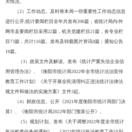
关情况。
（2）工作动态。及时将本局一些重要性工作动态信息
进行公开,统计要闻栏目全年共发布
206
篇；省统计局内/外
网市县要闻栏目采用
22
篇，机关党建栏目
21
篇，各专业栏
目7
3
篇，共计
116
篇。
发布及转载图片资讯
8篇；通知公告
16篇。
（3）政策文件及解读。发布
《统计严重失信企业信
用管理办法》、
《衡阳市统计局
2022年全市统计法治宣传
教育工作计划》
《关于开展全民清理纠正违法统计法律法
规文件和做法的实施方案》
文件3起。
（4）财政信息。公开
《
2
0
21
年度
衡阳市统计局部门
决
算》、《衡阳市统计局
2022
年部门预算
公开
》。
（5）规划计划。发布《
关于调整
2022年度全市统计
执法检查任务的通知
》、《
2022
年
统计执法检查工作计划