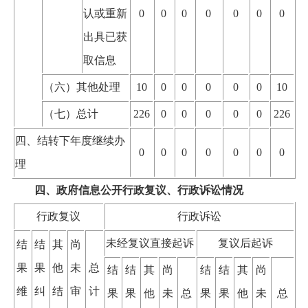
认或重新
0
0
0
0
0
0
0
出具已获
取信息
（六）其他处理
10
0
0
0
0
0
10
（七）总计
226
0
0
0
0
0
226
四、结转下年度继续办
0
0
0
0
0
0
0
理
四、政府信息公开行政复议、行政诉讼情况
行政复议
行政诉讼
未经复议直接起诉
复议后起诉
结
结
其
尚
果
果
他
未
总
结
结
其
尚
结
结
其
尚
维
纠
结
审
计
果
果
他
未
总
果
果
他
未
总