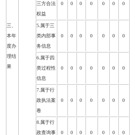
三方合法
0
0
0
0
0
0
0
权益
三、
5.属于三
本年
类内部事
0
0
0
0
0
0
0
度办
务信息
理结
6.属于四
果
类过程性
0
0
0
0
0
0
0
信息
7.属于行
政执法案
0
0
0
0
0
0
0
卷
8.属于行
政查询事
0
0
0
0
0
0
0