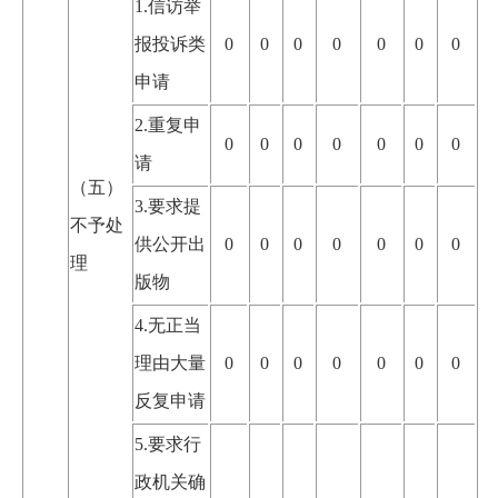
1.信访举
报投诉类
0
0
0
0
0
0
0
申请
2.重复申
0
0
0
0
0
0
0
请
（五）
3.要求提
不予处
供公开出
0
0
0
0
0
0
0
理
版物
4.无正当
理由大量
0
0
0
0
0
0
0
反复申请
5.要求行
政机关确