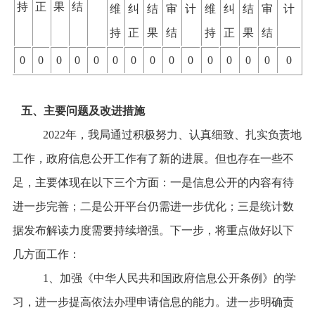
持
正
果
结
维
纠
结
审
计
维
纠
结
审
计
持
正
果
结
持
正
果
结
0
0
0
0
0
0
0
0
0
0
0
0
0
0
0
五、主要问题及改进措施
2022年，我局通过积极努力、认真细致、扎实负责地
工作，政府信息公开工作有了新的进展。但也存在一些不
足，主要体现在以下三个方面：一是信息公开的内容有待
进一步完善；二是公开平台仍需进一步优化
；
三是统计数
据发布解读力度需要持续增强。下一步，将重点做好以下
几方面工作：
1、
加强《中华人民共和国政府信息公开条例》的学
习，进一步提高依法办理申请信息的能力。进一步明确责