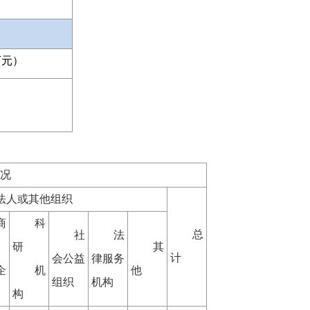
万元）
况
法人或其他组织
商
科
总
社
法
研
其
计
会公益
律服务
企
机
他
组织
机构
构