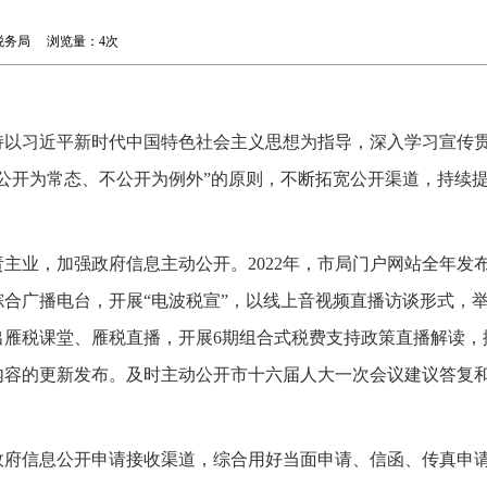
阳市税务局 浏览量：
4次
坚持以习近平新时代中国特色社会主义思想为指导，深入学习宣传
公开为常态、不公开为例外”的原则，不断拓宽公开渠道，持续
主业，加强政府信息主动公开。2022年，市局门户网站全年发布
合广播电台，开展“电波税宣”，以线上音视频直播访谈形式，举
出雁税课堂、雁税直播，开展6期组合式税费支持政策直播解读，播
内容的更新发布。及时主动公开市十六届人大一次会议建议答复
政府信息公开申请接收渠道，综合用好当面申请、信函、传真申