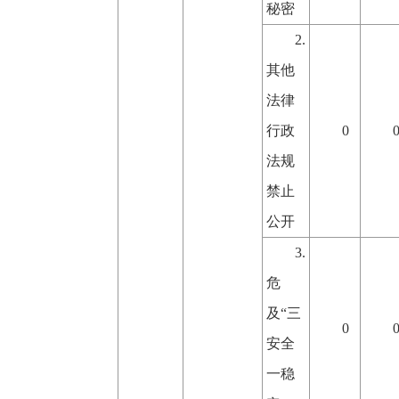
秘密
2.
其他
法律
行政
0
法规
禁止
公开
3.
危
及“三
0
安全
一稳