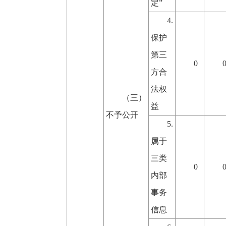
定”
4.
保护
第三
0
方合
法权
（
三）
益
不予公开
5.
属于
三类
0
内部
事务
信息