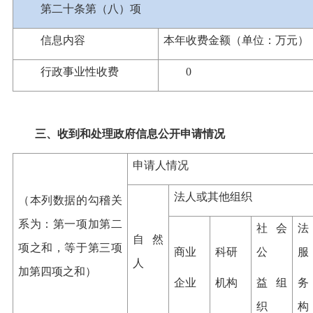
第二十条第（八）项
信息内容
本年收费金额（单位：万元）
行政事业性收费
0
三、收到和处理政府信息公开申请情况
申请人情况
法人或其他组织
（本列数据的勾稽关
系为：第一项加第二
社会
法
自然
项之和，等于第三项
商业
科研
公
服
人
加第四项之和）
企业
机构
益组
务
织
构