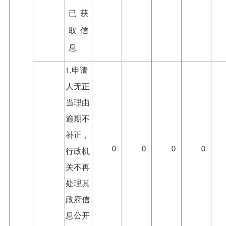
已获
取信
息
1.申请
人无正
当理由
逾期不
补正，
0
0
0
0
行政机
关不再
处理其
政府信
息公开