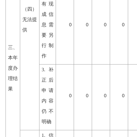
有现
（四）
成信
无法提
息需
0
0
0
0
供
要另
行制
三、
作
本年
度办
3.补
理结
正后
果
申请
0
0
0
0
内容
仍不
明确
1.信