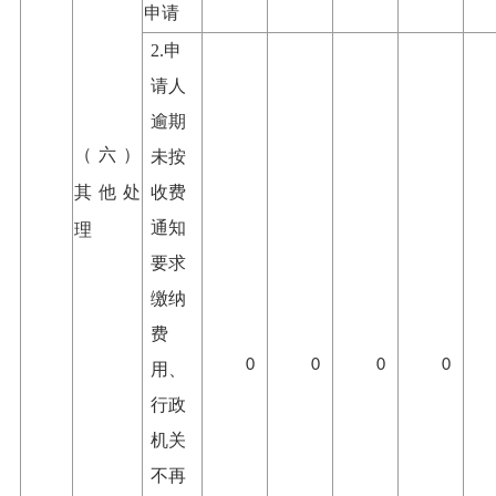
申请
2.申
请人
逾期
（六）
未按
其他处
收费
通知
理
要求
缴纳
费
0
0
0
0
用、
行政
机关
不再