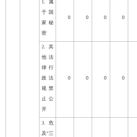
1.属
于国
0
0
0
0
家秘
密
2.其
他法
律行
政法
0
0
0
0
规禁
止公
开
3.危
及“三