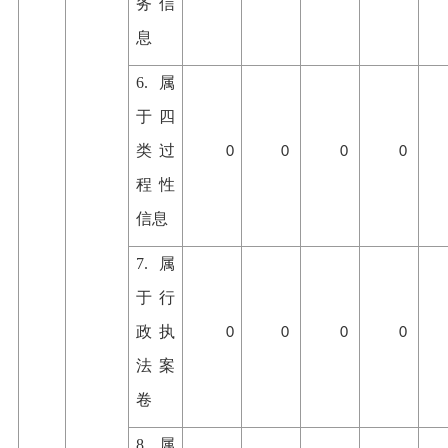
务信
息
6.属
于四
类过
0
0
0
0
程性
信息
7.属
于行
政执
0
0
0
0
法案
卷
8.属