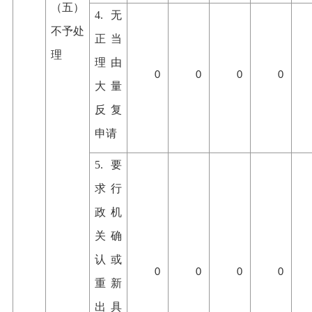
（五）
4.无
不予处
正当
理
理由
0
0
0
0
大量
反复
申请
5.要
求行
政机
关确
认或
0
0
0
0
重新
出具