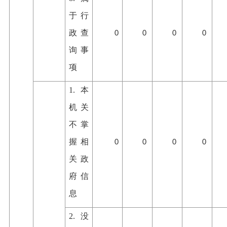
于行
政查
0
0
0
0
询事
项
1.本
机关
不掌
握相
0
0
0
0
关政
府信
息
2.没