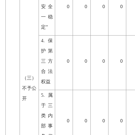
安全
0
0
0
0
一稳
定”
4.保
护第
三方
0
0
0
0
合法
（三）
权益
不予公
5.属
开
于三
类内
0
0
0
0
部事