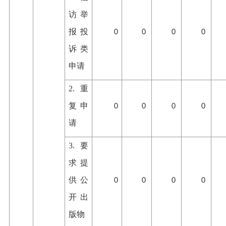
访举
报投
0
0
0
0
诉类
申请
2.重
复申
0
0
0
0
请
3.要
求提
供公
0
0
0
0
开出
版物