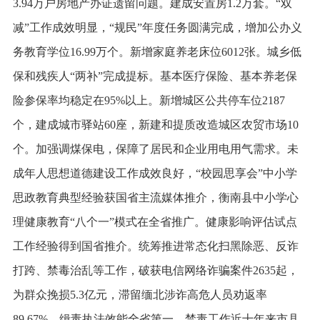
3.94万户房地产办证遗留问题。建成安置房1.2万套。“双
减”工作成效明显，“规民”年度任务圆满完成，增加公办义
务教育学位16.99万个。新增家庭养老床位6012张。城乡低
保和残疾人“两补”完成提标。基本医疗保险、基本养老保
险参保率均稳定在95%以上。新增城区公共停车位2187
个，建成城市驿站60座，新建和提质改造城区农贸市场10
个。加强调煤保电，保障了居民和企业用电用气需求。未
成年人思想道德建设工作成效良好，“校园思享会”中小学
思政教育典型经验获国省主流媒体推介，衡南县中小学心
理健康教育“八个一”模式在全省推广。健康影响评估试点
工作经验得到国省推介。统筹推进常态化扫黑除恶、反诈
打跨、禁毒治乱等工作，破获电信网络诈骗案件2635起，
为群众挽损5.3亿元，滞留缅北涉诈高危人员劝返率
89.67%。缉毒执法效能全省第一，禁毒工作近十年来市县