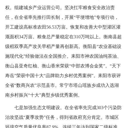
权。组建城乡产业运营公司。坚决扛牢粮食安全政治责
任，在全省率先推行田长制，开展“平埂增地”专项行动，
开工建设高标准农田56.53万亩。恢复和改善大中型灌区灌
溉面积34万亩。粮食总产量稳定在310万吨以上。衡南县超
级稻双季高产攻关早稻产量再创新高。衡阳县“农业基础设
施现代化”经验做法在全国推介。耒阳市神农国油纯茶油、
衡山县亚奇红柚、衡山香米荣获“中部农博会金奖”。“天下
寿岳”荣获中国十大“品牌助力乡村优秀案例”。耒阳市获评
全省“数商兴农”示范县市。常宁市塔山瑶族乡成功入选湖
南乡村振兴“十大”典型乡镇优秀案例。
七是加强生态文明建设。在全省率先完成303个污染防
治攻坚战“夏季攻势”任务，得到省政府充分肯定。市城区
环境空气质量优良率87.9%，连续三年达到国家二级标准。