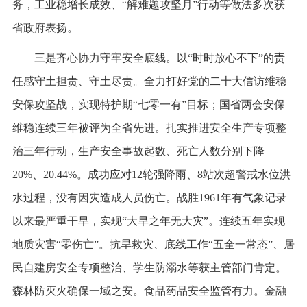
务，工业稳增长成效、“解难题攻坚月”行动等做法多次获
省政府表扬。
三是齐心协力守牢安全底线。以“时时放心不下”的责
任感守土担责、守土尽责。全力打好党的二十大信访维稳
安保攻坚战，实现特护期“七零一有”目标；国省两会安保
维稳连续三年被评为全省先进。扎实推进安全生产专项整
治三年行动，生产安全事故起数、死亡人数分别下降
20%、20.44%。成功应对12轮强降雨、8站次超警戒水位洪
水过程，没有因灾造成人员伤亡。战胜1961年有气象记录
以来最严重干旱，实现“大旱之年无大灾”。连续五年实现
地质灾害“零伤亡”。抗旱救灾、底线工作“五全一常态”、居
民自建房安全专项整治、学生防溺水等获主管部门肯定。
森林防灭火确保一域之安。食品药品安全监管有力。金融