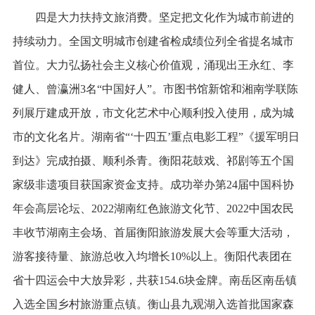
四是大力扶持文旅消费。坚定把文化作为城市前进的
持续动力。全国文明城市创建省检成绩位列全省提名城市
首位。大力弘扬社会主义核心价值观，涌现出王永红、李
健人、曾瀛洲3名“中国好人”。市图书馆新馆和湘南学联陈
列展厅建成开放，市文化艺术中心顺利投入使用，成为城
市的文化名片。湖南省“‘十四五’重点电影工程”《援军明日
到达》完成拍摄、顺利杀青。衡阳花鼓戏、祁剧等五个国
家级非遗项目获国家资金支持。成功举办第24届中国科协
年会高层论坛、2022湖南红色旅游文化节、2022中国农民
丰收节湖南主会场、首届衡阳旅游发展大会等重大活动，
游客接待量、旅游总收入均增长10%以上。衡阳代表团在
省十四运会中大放异彩，共获154.6块金牌。南岳区南岳镇
入选全国乡村旅游重点镇。衡山县九观湖入选首批国家森