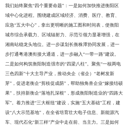
我们始终聚焦“四个重要命题”：一是如何加快推进衡阳区
域中心化进程。围绕建成区域经济、消费、医疗、教育、
应急“五大中心”，拿出更明晰的施工图和时间表，使衡阳
城市综合承载力、区域辐射力、示范引领力显著增强，在
湘南站稳龙头地位。进一步谋划长衡株潭协同发展，进一
步打通粤港澳衔接大通道，进一步融入“一带一路”建设。
二是如何构筑衡阳制造强市的“四梁八柱”。聚焦“一核两电
三色四新”十大主导产业，推动央企（省企）“老树发新
芽”，促进老衡企“剪枝促成荫”，帮助独角兽企业“嫁接结硕
果”，扶持新衡企“落地扎深根”，形成衡阳制造业的“四路大
军”。着力推进“三大枢纽”建设，实施“五大基础”工程，建
设“八大示范基地”，在全省培育壮大电子信息、新能源汽
车、现代石化“新三样”产业中走在前、当主力。三是如何