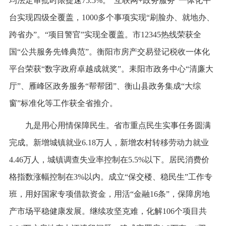
均法定审批时限提速75.5%。“互联网+政务服务”一体化平
台实现四级全覆盖，1000多个事项实现“刷脸办、就地办、
跨省办”。“项目警官”实现全覆盖。市12345热线荣获全
国“公共服务先锋典范”。衡阳市房产交易登记税收一体化
平台荣获“数字政府卓越成就奖”。耒阳市政务中心“清廉大
厅”、雁峰区政务服务“帮帮团”、衡山县政务集成“大综
窗”标准化等工作获全省推介。
九是用心用情保障民生。省市重点民生实事任务圆满
完成。新增城镇就业6.18万人，新增农村转移劳动力就业
4.46万人，城镇调查失业率控制在5.5%以下。居民消费价
格指数涨幅控制在3%以内。成立“保交楼、稳民生”工作专
班，用好国家专项借款资金，用活“金融16条”，保障房地
产市场平稳健康发展。继续攻坚克难，化解106个项目共