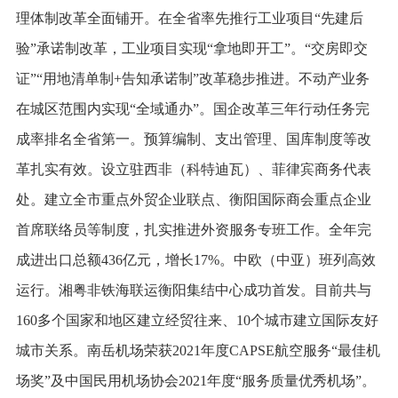
理体制改革全面铺开。在全省率先推行工业项目“先建后
验”承诺制改革，工业项目实现“拿地即开工”。“交房即交
证”“用地清单制+告知承诺制”改革稳步推进。不动产业务
在城区范围内实现“全域通办”。国企改革三年行动任务完
成率排名全省第一。预算编制、支出管理、国库制度等改
革扎实有效。设立驻西非（科特迪瓦）、菲律宾商务代表
处。建立全市重点外贸企业联点、衡阳国际商会重点企业
首席联络员等制度，扎实推进外资服务专班工作。全年完
成进出口总额436亿元，增长17%。中欧（中亚）班列高效
运行。湘粤非铁海联运衡阳集结中心成功首发。目前共与
160多个国家和地区建立经贸往来、10个城市建立国际友好
城市关系。南岳机场荣获2021年度CAPSE航空服务“最佳机
场奖”及中国民用机场协会2021年度“服务质量优秀机场”。