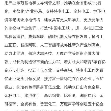
用产业示范基地和世界钢管之都，推动在全省形成“北石
化、南盐化”产业格局。支持特变电工、金杯电工、恒飞电
缆等老衡企原地倍增，建设具有更大影响力、更强竞争力
的输变电产业集群，打造“中国电工城”。进一步推进工业
富联智造谷、蘑菇车联、酷哇机器人等在衡发展，抢占工
业互联、智能网联、人工智能等战略性新兴产业制高点。
助力比亚迪、领湃达志科技、万魔声学等新衡企做大做
强，成长为制造强市新的生力军。着力壮大和培育5家百亿
企业，打造一批五十亿企业，支持衡钢、特变电工作为百
亿企业龙头引领发展，扶持富士康稳定在百亿企业，五矿
铜业、株冶有色等跻身百亿企业。推动水口山有色金属、
金杯电工、建滔化工、高诺铜业、比亚迪、湘衡盐化、金
凯循环、金翼有色、晋宏化工、万魔声学等创建五十亿企