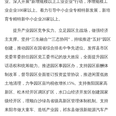
业。深入开展“新增规模以上工业企业”行动，净增规模工
业企业100家以上。着力引导中小企业专精特新发展，新培
育专精特新中小企业20家以上。
提升产业园区竞争实力。立足园区主战场，做强经济
主支撑。坚持“三生融合”“三态协同”，持续推进“五好”园区
创建，推动园区在国省综合排名中争先进位。发挥县市区
党委常委担任园区党工委书记的放大效应，全面提升园区
话语权和统筹能力。推进园区事园区办，支持园区薪酬体
制改革，督导园区全面签订投资监管协议，推进闲置低效
土地清理，力争园区亩均税收增长15%。支持衡阳国家高
新区、松木经开区调区扩区，水口山经济开发区创建国家
级经开区，理顺白沙绿岛省级高新区管理体制机制。支持
耒阳市做大童车、造纸产业园，祁东县做强新能源汽车产