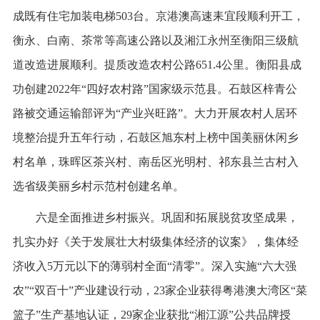
成既有住宅加装电梯503台。京港澳高速耒宜段顺利开工，
衡永、白南、茶常等高速公路以及湘江永州至衡阳三级航
道改造进展顺利。提质改造农村公路651.4公里。衡阳县成
功创建2022年“四好农村路”国家级示范县。石鼓区梓青公
路被交通运输部评为“产业兴旺路”。大力开展农村人居环
境整治提升五年行动，石鼓区旭东村上榜中国美丽休闲乡
村名单，珠晖区茶兴村、南岳区光明村、祁东县兰古村入
选省级美丽乡村示范村创建名单。
六是全面推进乡村振兴。巩固和拓展脱贫攻坚成果，
扎实办好《关于发展壮大村级集体经济的议案》，集体经
济收入5万元以下的薄弱村全面“清零”。深入实施“六大强
农”“双百十”产业建设行动，23家企业获得粤港澳大湾区“菜
篮子”生产基地认证，29家企业获批“湘江源”公共品牌授