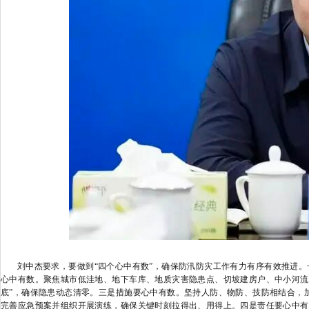
刘中杰要求，要做到“四个心中有数”，确保防汛防灾工作有力有序有效推进。
心中有数。聚焦城市低洼地、地下车库、地质灾害隐患点、切坡建房户、中小河流
底”，确保隐患动态清零。三是措施要心中有数。坚持人防、物防、技防相结合，
完善应急预案并组织开展演练，确保关键时刻拉得出、用得上。四是责任要心中有