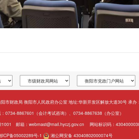
阳市财政局 衡阳市人民政府办公室 地址:华新开发区解放大道30号 承
0734-8867601（会计考试咨询）、0734-8867638（办公室）
1001 邮箱：webmast@mail.hyczj.gov.cn 网站标识码：430400003
ICP备05002289号-1
湘公网安备 43040802000074号