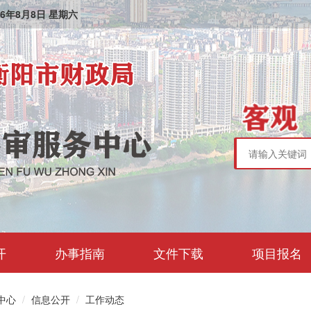
6
年
8
月
8
日
星期六
开
办事指南
文件下载
项目报名
中心
信息公开
工作动态