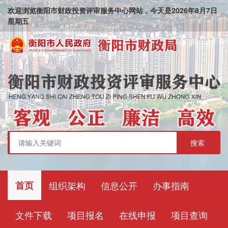
欢迎浏览衡阳市财政投资评审服务中心网站，今天是
2026
年
8
月
7
日
星期五
首页
组织架构
信息公开
办事指南
文件下载
项目报名
在线申报
项目查询