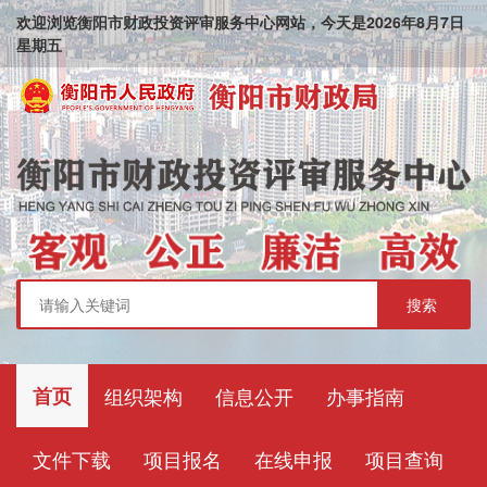
欢迎浏览衡阳市财政投资评审服务中心网站，今天是
2026
年
8
月
7
日
星期五
首页
组织架构
信息公开
办事指南
文件下载
项目报名
在线申报
项目查询