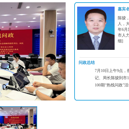
嘉宾
陈骏，
人，大
年6月
市人
细]
问政总结
7月10日上午9点
记、局长陈骏到市1
100期“热线问政”活动