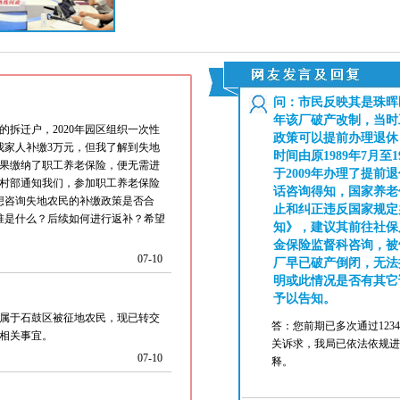
问：市民反映其是珠晖区
年该厂破产改制，当时
拆迁户，2020年园区组织一次性
政策可以提前办理退休
我家人补缴3万元，但我了解到失地
时间由原1989年7月至1
果缴纳了职工养老保险，便无需进
于2009年办理了提前
村部通知我们，参加职工养老保险
话咨询得知，国家养老
想咨询失地农民的补缴政策是否合
止和纠正违反国家规定
准是什么？后续如何进行返补？希望
知》，建议其前往社保
金保险监督科咨询，被
07-10
厂早已破产倒闭，无法
明或此情况是否有其它
予以告知。
属于石鼓区被征地农民，现已转交
答：您前期已多次通过12
相关事宜。
关诉求，我局已依法依规进
07-10
释。