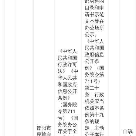
部材料的
目录和申
请书示范
文本等在
办公场所
公示。
《中华人
民共和国
《中华人
政府信息
民共和国
公开条
行政许可
例》（国
法》 《中
务院令第
华人民共
711号）
和国政府
第二十
信息公开
条：行政
条例》
机关应当
（国务院
依照本条
令第711
例第十九
号） 《国
条的规
务院办公
衡阳市
定，主动
厅关于全
自该
民族宗
公开本行