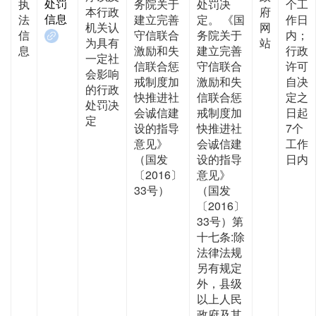
处罚
执
务院关于
处罚决
个工
本行政
府
信息
法
建立完善
定。 《国
作日
机关认
网
信
守信联合
务院关于
内；
为具有
站
息
激励和失
建立完善
行政
一定社
信联合惩
守信联合
许可
会影响
戒制度加
激励和失
自决
的行政
快推进社
信联合惩
定之
处罚决
会诚信建
戒制度加
日起
定
设的指导
快推进社
7个
意见》
会诚信建
工作
（国发
设的指导
日内
〔2016〕
意见》
33号）
（国发
〔2016〕
33号）第
十七条:除
法律法规
另有规定
外，县级
以上人民
政府及其