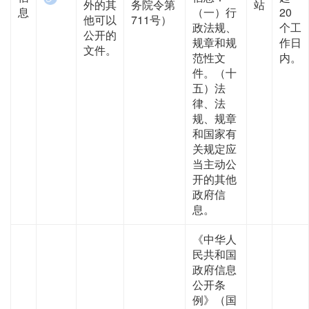
外的其
务院令第
站
息
（一）行
20
他可以
711号）
政法规、
个工
公开的
规章和规
作日
文件。
范性文
内。
件。（十
五）法
律、法
规、规章
和国家有
关规定应
当主动公
开的其他
政府信
息。
《中华人
民共和国
政府信息
公开条
例》（国