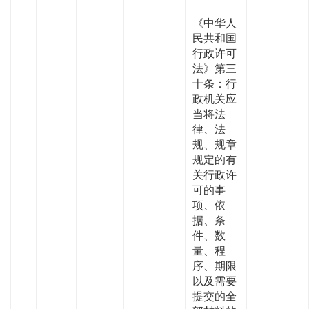
《中华人
民共和国
行政许可
法》第三
十条：行
政机关应
当将法
律、法
规、规章
规定的有
关行政许
可的事
项、依
据、条
件、数
量、程
序、期限
以及需要
提交的全