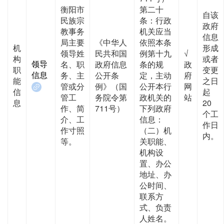
衡阳市
第二十
自该
民族宗
条：行政
政府
教事务
机关应当
信息
局主要
《中华人
依照本条
机
形成
领导姓
民共和国
例第十九
√
构
或者
领导
名、职
政府信息
条的规
政
职
变更
信息
务、主
公开条
定，主动
府
能
之日
管或分
例》（国
公开本行
网
信
起
管工
务院令第
政机关的
站
息
20
作、简
711号）
下列政府
个工
介、工
信息：
作日
作寸照
（二）机
内。
等。
关职能、
机构设
置、办公
地址、办
公时间、
联系方
式、负责
人姓名。