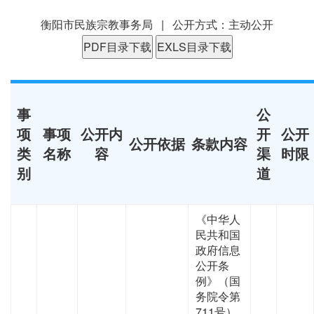
衡阳市民族宗教事务局 | 公开方式：主动公开
PDF目录下载
EXLS目录下载
事
公
项
事项
公开内
开
公开
公开依据
条款内容
类
名称
容
渠
时限
别
道
《中华人
民共和国
政府信息
公开条
例》（国
务院令第
711号）