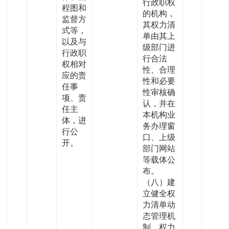
行政职权
程图和
的机构，
监督方
其权力清
式等，
单由其上
以及与
级部门进
行政职
行合法
权相对
性、合理
应的责
性和必要
任事
性审核确
项、责
认，并在
任主
本机构业
体，进
务办理窗
行公
口、上级
开。
部门网站
等载体公
布。
（八）建
立健全权
力清单动
态管理机
制。权力