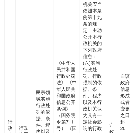
机关应当
依照本条
例第十九
条的规
定，主动
公开本行
政机关的
下列政府
信息：
《中华人
(六)实施
民共和国
行政处
行政处罚
罚、行政
自该
法》 《中
强制的依
政府
华人民共
据、条
信息
民宗领
和国政府
件、程序
形成
域实施
信息公开
以及本行
或者
行政处
条例》
政机关认
变更
罚的依
（国务院
为具有一
之日
据、条
行
令第711
定社会影
起
件、程
√
行政
政
号） 《国
响的行政
20
序以及
政