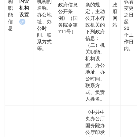
内设
构
机构的
或者
政府信息
条的规
政
机构
职
名称、
变更
公开条
定，主动
府
设置
能
办公地
之日
例》（国
公开本行
网
信
址、办
起
务院令第
政机关的
站
息
公时
20
711号）
下列政府
间、联
个工
信息：
系方式
作日
（二）机
等。
内。
关职能、
机构设
置、办公
地址、办
公时间、
联系方
式、负责
人姓名。
《中共中
央办公厅
国务院办
公厅印发