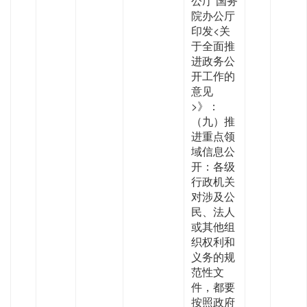
公厅 国务
院办公厅
印发<关
于全面推
进政务公
开工作的
意见
>》：
（九）推
进重点领
域信息公
开：各级
行政机关
对涉及公
民、法人
或其他组
织权利和
义务的规
范性文
件，都要
按照政府