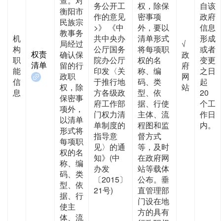
查。对
务公开工
权，除保
自该
衡阳市
作的意见
密事项
政府
民族宗
>》 《中
外，要以
信息
教事务
机
共中央办
清单形式
形成
局经过
√
构
公厅国务
将每项职
或者
权责
确认保
政
职
院办公厅
权的名
变更
清单
留的行
府
能
印发〈关
称、编
之日
政职
网
信
于推行地
码、类
起
权，除
站
息
方各级政
型、依
20
保密事
府工作部
据、行使
个工
项外，
门权力清
主体、流
作日
以清单
单制度的
程图和监
内。
形式将
指导意
督方式
每项职
见〉的通
等，及时
权的名
知》(中
在政府网
称、编
办发
站等载体
码、类
〔2015〕
公布。垂
型、依
21号)
直管理部
据、行
门设在地
使主
方的具有
体、流