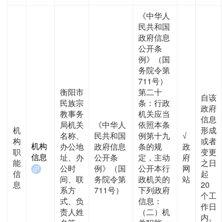
《中华人
民共和国
政府信息
公开条
例》（国
务院令第
711号）
衡阳市
第二十
自该
民族宗
条：行政
政府
教事务
机关应当
信息
局机关
《中华人
依照本条
机
形成
名称、
民共和国
例第十九
√
构
或者
机构
办公地
政府信息
条的规
政
职
变更
信息
址、办
公开条
定，主动
府
能
之日
公时
例》（国
公开本行
网
信
起
间、联
务院令第
政机关的
站
息
20
系方
711号）
下列政府
个工
式、负
信息：
作日
责人姓
（二）机
内。