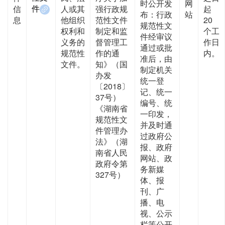
时公开发
网
件
信
人或其
强行政规
起
布：行政
站
息
他组织
范性文件
20
规范性文
权利和
制定和监
个工
件经审议
义务的
督管理工
作日
通过或批
规范性
作的通
内。
准后，由
文件。
知》（国
制定机关
办发
统一登
〔2018〕
记、统一
37号）
编号、统
《湖南省
一印发，
规范性文
并及时通
件管理办
过政府公
法》（湖
报、政府
南省人民
网站、政
政府令第
务新媒
327号）
体、报
刊、广
播、电
视、公示
栏等公开