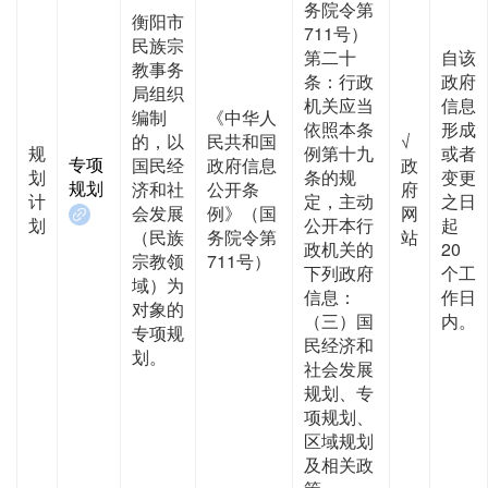
务院令第
衡阳市
711号）
民族宗
第二十
自该
教事务
条：行政
政府
局组织
机关应当
信息
编制
《中华人
依照本条
形成
的，以
民共和国
√
规
例第十九
或者
专项
国民经
政府信息
政
划
条的规
变更
规划
济和社
公开条
府
计
定，主动
之日
会发展
例》（国
网
划
公开本行
起
（民族
务院令第
站
政机关的
20
宗教领
711号）
下列政府
个工
域）为
信息：
作日
对象的
（三）国
内。
专项规
民经济和
划。
社会发展
规划、专
项规划、
区域规划
及相关政