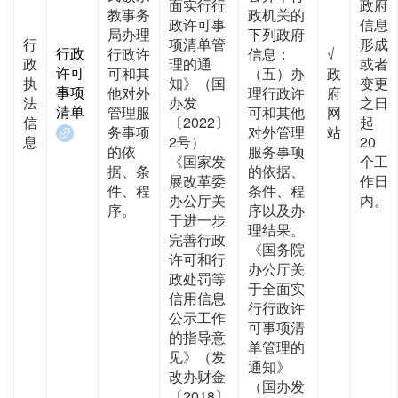
面实行行
政府
教事务
政机关的
政许可事
信息
局办理
下列政府
行
项清单管
形成
行政
行政许
信息：
√
政
理的通
或者
许可
可和其
（五）办
政
执
知》（国
变更
事项
他对外
理行政许
府
法
办发
之日
清单
管理服
可和其他
网
信
〔2022〕
起
务事项
对外管理
站
息
2号）
20
的依
服务事项
《国家发
个工
据、条
的依据、
展改革委
作日
件、程
条件、程
办公厅关
内。
序。
序以及办
于进一步
理结果。
完善行政
《国务院
许可和行
办公厅关
政处罚等
于全面实
信用信息
行行政许
公示工作
可事项清
的指导意
单管理的
见》（发
通知》
改办财金
（国办发
〔2018〕