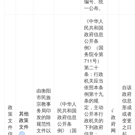
编号、统
一公布。
《中华人
民共和国
政府信息
公开条
例》（国
务院令第
711号）
第二十
条：行政
机关应当
依照本条
自该
由衡阳
例第十九
政府
市民族
条的规
信息
宗教事
《中华人
政
定，主动
形成
务局印
民共和国
√
其他
策
公开本行
或者
发的除
政府信息
政
政策
文
政机关的
变更
规范性
公开条
府
文件
件
下列政府
之日
文件以
例》（国
网
信
信息：
起