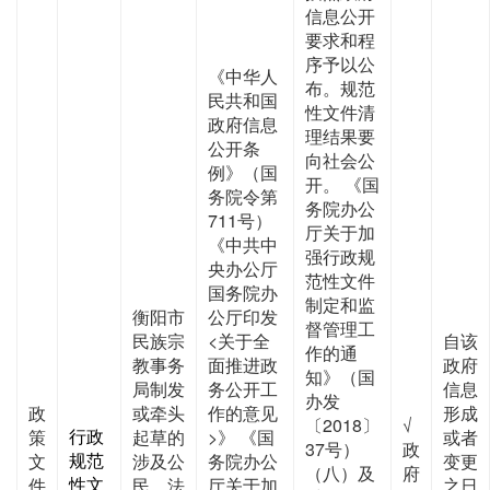
信息公开
要求和程
序予以公
《中华人
布。规范
民共和国
性文件清
政府信息
理结果要
公开条
向社会公
例》（国
开。 《国
务院令第
务院办公
711号）
厅关于加
《中共中
强行政规
央办公厅
范性文件
国务院办
制定和监
衡阳市
公厅印发
督管理工
民族宗
<关于全
自该
作的通
教事务
面推进政
政府
知》（国
局制发
务公开工
信息
办发
政
或牵头
作的意见
形成
〔2018〕
√
行政
策
起草的
>》 《国
或者
37号）
政
规范
文
涉及公
务院办公
变更
（八）及
府
性文
件
民、法
厅关于加
之日