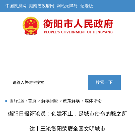
中国政府网
湖南省政府网
网站无障碍
适老版
首页
公开
解读
办事
互动
旅游
数据
专题
搜索一下
首页
解读回应
政策解读
媒体评论
当前位置：
>
>
>
衡阳日报评论员：创建不止，是城市使命的毅之所
达丨三论衡阳荣膺全国文明城市