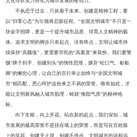
文化等软实力转化为城市发展的硬动力。
不执恋于过去，只执着于未来。创建是精神工程，要
以“归零心态”为引领再启新征程。“全国文明城市”不只是一
块金字招牌，更是一个提升城市品质、培育人文精神的载
体。追求文明的脚步只有起点、没有终点，文明让城市持
续保持“高颜值”，更需要市民的“高素质”来装扮。我们要警
惕“牌子到手、创建到头”的惰性思维，摒弃“松口气、歇歇
脚”的懈怠心理，让自己的言行举止始终与“全国文明城
市”相匹配，悉心呵护这份来之不易的荣誉。唯有如此，才
能让文明新风融入城市肌理，铸就“衡阳气质”的精神地
标。
向下生根，向上开花。站在新的起点，我们深知，城
市发展的最高荣誉不是挂在墙上的荣誉，而是写在百姓脸
上的笑容。创建无止境，创建不停步。文明城市的诗和远