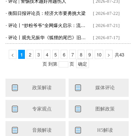
· 评论 | 警惕技术越好用越伤人
[ 2026-07-23]
· 衡阳日报评论员：经济大市要勇挑大梁
[ 2026-07-22]
· 评论丨“炒粉爷爷”全网爆火启示：流量是良机也是考题
[ 2026-07-21]
· 评论丨观先兄振华《狐狸的尾巴》旧作感怀
[ 2026-07-17]
<
1
2
3
4
5
6
7
8
9
10
>
共43
页
到第
页
确定
政策解读
媒体评论
专家观点
图解政策
音频解读
H5解读