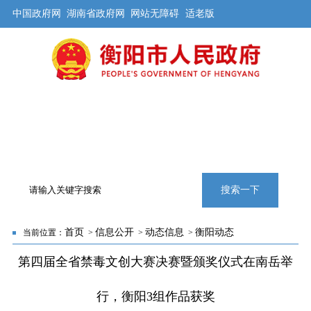
中国政府网
湖南省政府网
网站无障碍
适老版
首页
公开
解读
办事
互动
旅游
数据
专题
搜索一下
首页
信息公开
动态信息
衡阳动态
当前位置：
>
>
>
第四届全省禁毒文创大赛决赛暨颁奖仪式在南岳举
行，衡阳3组作品获奖