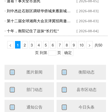
· 速看！事关全市居民
[ 2026-08-05]
· 刘中杰赴石鼓区调研华侨城来雁新城项目
[ 2026-08-03]
· 第十二届全球湘商大会京津冀招商邀商推介会在北京举行
[ 2026-08-03]
· 十年，衡阳记住了这抹“长行红”
[ 2026-08-04]
<
1
2
3
4
5
6
7
8
9
10
>
共50
页
到第
页
确定
图片新闻
衡阳动态
部门动态
县市区动态
通知公告
今日头条