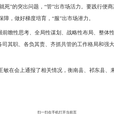
就死”的突出问题，“管”出市场活力
。要践行
便商
保障
，做好
梯度培育
，
“服”出市场潜力。
强前瞻性思考、全局性谋划、战略性布局、整体
各司其职、各负其责、齐抓共管的工作格局和强
王敏在会上通报了相关情况，
衡南县
、
祁东县
、
扫一扫在手机打开当前页