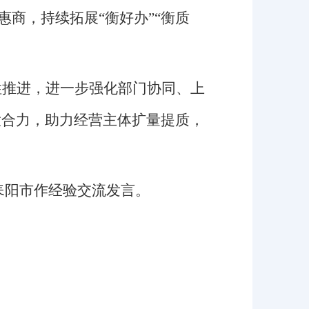
惠商，
持续
拓展
“衡好办”
“衡质
性推进
，
进一步强化部门协同、上
大合力
，
助力经营主体扩量提质，
耒阳市作经验交流发言。