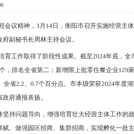
局
程会议精神，
3月14日
，
衡阳市召开
实施经营主体
政府副秘书长周林
主持会议
。
培育工作取得了阶段性成果。
截至2024年底，
全
85个，排名全省第二；新增限上批零住餐企业12
、全省2.2、0.7个百分点。市本级荣获2024年
省政府通报表扬。
终坚持问题导向，
增强培育壮大经营主体工作的
禀赋
、
做强园区招商、
集群招商，实现孵化一批