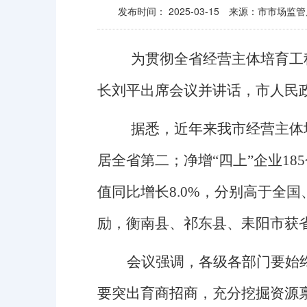
发布时间：
2025-03-15
来源：市市场监管
为
贯彻全省经营主体培育工
长刘平
出席会议并讲话，
市人民
据悉，近年来
我
市
经营主体
居全省第二
；
净增“四上”企业1
值同比增长8.0%，分别高于全国
励，衡南县、祁东县、耒阳市获
会议强调，
各级各部门要始
要突出
育商招商，
充分
挖掘资源