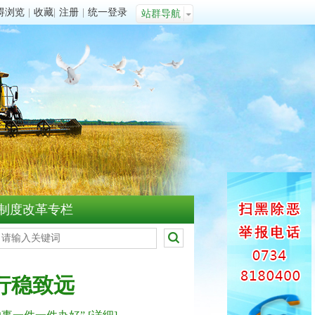
碍浏览
|
收藏
|
注册
|
统一登录
站群导航
制度改革专栏
农村局召开全局青年干部座谈会
校地携手赋能蔬菜种业振兴 湖
行稳致远