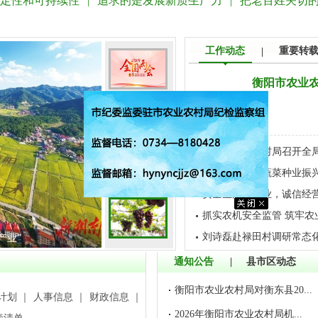
性和可持续性” | “追求的是发展新质生产力” | “把老百姓关
工作动态
重要转
|
衡阳市农业农
[详情]
衡阳市农业农村局召开全局
校地携手赋能蔬菜种业振兴 
安全生产进企业，诚信经营
抓实农机安全监管 筑牢农业
刘诗磊赴禄田村调研常态
产业”
通知公告
|
县市区动态
衡阳市农业农村局对衡东县20...
计划
｜
人事信息
｜
财政信息
｜
2026年衡阳市农业农村局机...