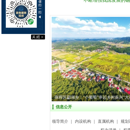
“不断增强我国发展的确定
珠晖区酃湖乡：“小葡萄”串起乡村振兴“大
信息公开
领导简介
｜
内设机构
｜
直属机构
｜
规划