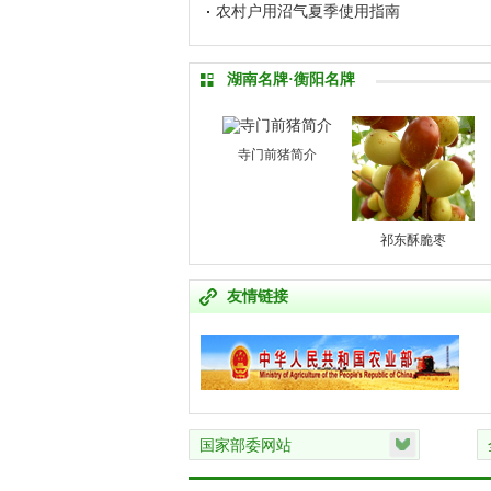
农村户用沼气夏季使用指南
湖南名牌·衡阳名牌
寺门前猪简介
衡山红脆桃产业情况介绍
衡阳县长永甲鱼产业发展概况
祁东酥脆枣
祁
友情链接