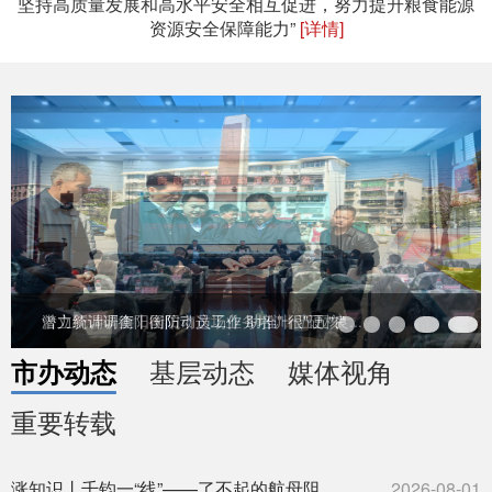
坚持高质量发展和高水平安全相互促进，努力提升粮食能源
资源安全保障能力”
[详情]
曾立新调研衡阳国防动员工作 助推"十五五"良...
汲取百年奋进力量 勇担新时代国动使命
实干担当开新局 争先创优谱新篇——2026年...
绷紧防汛之弦 筑牢安全防线——市国动办召开调...
潜力统计调查丨衡阳市这场业务培训很"硬核"
曾立新调研衡阳国防动员工作 助推"十五五"良...
基层动态
媒体视角
市办动态
重要转载
涨知识丨千钧一“线”——了不起的航母阻拦索
2026-08-01