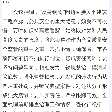
言。
会议强调，“
瘦身钢筋”问题直接关乎建筑
工程命脉与公共安全的重大隐患，须臾不可松
懈。
要
时刻保持高度警醒，始终以对党和人民
高度负责的态度，将此项整治作为产品质量安
全监管的重中
之重，常抓不懈，确保省、市各
项部署不折不扣执行到位，形成责任闭环；
要
坚持问题导向，精准发力，铁腕整治
。摸清监
管底数，强化监督抽检，
对发现的违法行为
从
严从重处罚，
并
曝光典型案件，对违法分子形
成强大震慑；
要
压实
责任
，严格
跟踪问效。
全
面梳理前期排查治理工作情况
。
强化行纪衔