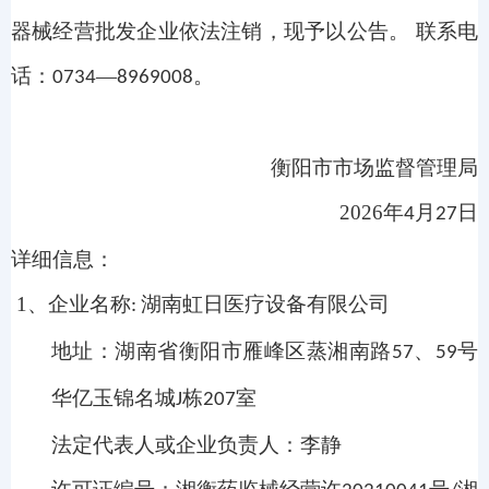
器械经营批发企业依法注销，现予以公告。 联系电
话：
—
。
0734
8969008
衡阳市市场监督管理局
2026
年
月
日
4
27
详细信息：
1
、企业名称
湖南虹日医疗设备有限公司
:
地址：湖南省衡阳市雁峰区蒸湘南路
、
号
57
59
华亿玉锦名城
栋
室
J
207
法定代表人或企业负责人：李静