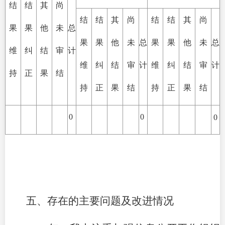
结
结
其
尚
结
结
其
尚
结
结
其
尚
果
果
他
未
总
果
果
他
未
总
果
果
他
未
总
维
纠
结
审
计
维
纠
结
审
计
维
纠
结
审
计
持
正
果
结
持
正
果
结
持
正
果
结
0
0
0
五、存在的主要问题及改进情况