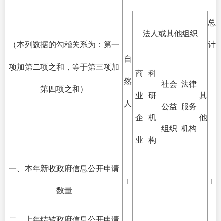
总
法人或其他组织
（本列数据的勾稽关系为：第一
计
自
项加第二项之和，等于第三项加
商
科
然
社会
法律
第四项之和）
业
研
其
人
公益
服务
企
机
他
组织
机构
业
构
一、本年新收政府信息公开申请
1
1
数量
二、上年结转政府信息公开申请