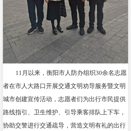
11月以来
，
衡阳市人防办
组织
30余
名志愿
者在
市人大路口
开展
交通
文明劝导服务暨文明
城市创建宣传活动，志愿者们为出行市民提供
路线指引、
卫生维护
、引导乘客排队上下车，
协助交警进行交通疏导，营造文明有礼的出行