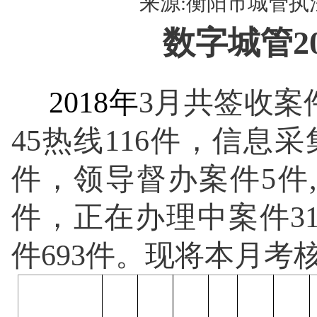
来源:衡阳市城管执法局 
数字城管
2
2018
年
3
月共签收案
45
热线
116
件，信息采
件，领导督办案件
5
件
,
件，正在办理中案件
3
件
693
件。现将本月考