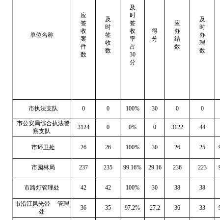
及
应
时
及
及
签
签
应
时
时
收
收
得
办
单位名称
签
办
案
率
分
结
收
理
件
占
数
数
数
数
30
分
市执法支队
0
0
100%
30
0
0
市公安局综合执法警
3124
0
0%
0
3122
44
察支队
市环卫处
26
26
100%
30
26
25
市园林局
237
235
99.16%
29.16
236
223
市路灯管理处
42
42
100%
30
38
38
市沿江风光带
管理
36
35
97.2%
27.2
36
33
处