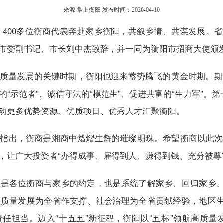
来源:掌上衡阳 发布时间：2026-04-10
，400多位衡商代表奔赴家乡衡阳，共叙乡情、共谋发展。
市委副书记、市长刘中杰致辞，并一同为衡阳市招商大使颁
量发展的关键时期，衡阳也迎来蓄势腾飞的黄金时期。期盼大
乡的“示范者”、诚信守法的“模范生”、促进共富的“生力军”。
动更多优势资源、优质项目、优秀人才汇聚衡阳。
出，衡商是湘商中熠熠生辉的璀璨明珠。希望衡商以此次
，让广大投资者“办得成事、雇得到人、赚得到钱、充分被尊
各位衡商与家乡的约定，也是系统了解家乡、回归家乡、服
质量发展为全省作支撑、社会治理为全省贡献经验，地区生产
任担当。迈入“十五五”新征程，衡阳以“五标”领航高质量