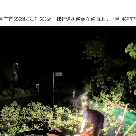
，常宁市S569线K17+563处一棵行道树倾倒在路面上，严重阻