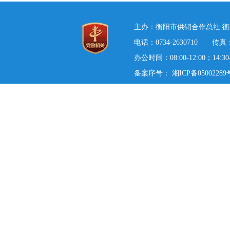
主办：衡阳市供销合作总社 衡
电话：0734-2630710 传真：0
办公时间：08:00-12:00；14:3
备案序号：
湘ICP备05002289