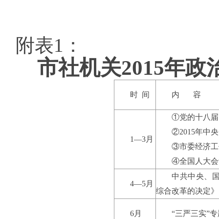
附表1：
市社机关2015年
时 间
内 容
①党的十八
②2015年中
1—3月
③市委经济
④全国人大
中共中央、
4—5月
综合改革的决定
6月
“三严三实”