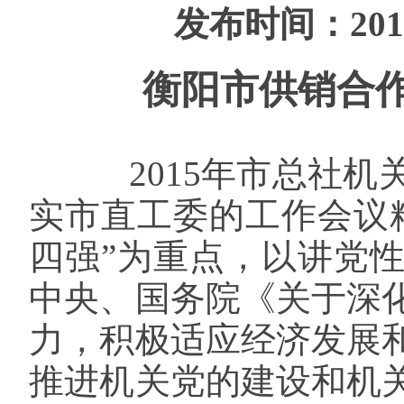
发布时间：
201
衡阳市供销合作
2015年市总社机
实市直工委的工作会议
四强”为重点，以讲党
中央、国务院《关于深
力，积极适应经济发展
推进机关党的建设和机