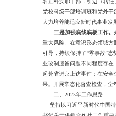
名正科实职干部，引进（转任
党校科级干部培训班和党外干
大力培养能适应新时代事业发
三是
加强
底线
底板
工作。
重大风险。在意识形态领域
方
引导，持续保持了
“零事故”
业改制遗留问题不同程度存在
起赴省进京上访事件
；在安全
果。开展常态化督查检查，全
二、
2023年工作思路
坚持以习近平新时代中国特
书记关于供销合作社工作重要指示