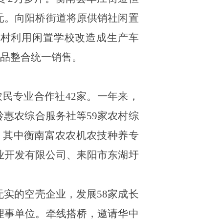
元。向阳桥街道将原供销社闲置
南村利用闲置学校改造成生产车
产品整合统一销售。
农民专业合作社42家。一年来，
岭惠农综合服务社等
59
家农村综
，其中衡南富农农机农技种养专
业开发有限公司、
耒阳市东湖圩
无实的空壳企业，发展
58
家成长
理事单位。牵线搭桥，邀请华中