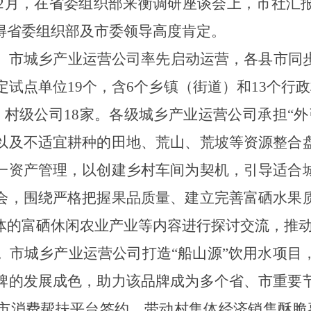
3年2月，在省委组织部来衡调研座谈会上，市社汇
得省委组织部及市委领导高度肯定。
。
市城乡产业运营公司率先启动运营，
各
县市同
定
试点单位19个，含6个乡镇（街道）和13个行
，村级公司18家。各级城乡产业运营公司承担“
以及不适宜耕种的田地、荒山、荒坡等资源整合
一资产管理，以创建乡村车间为契机，引导适合
会，围绕严格把握果品质量、建立完善富硒水果
体的富硒休闲农业产业等内容进行探讨交流，推
。
市城乡产业运营公司打造“船山源”饮用水项目
牌的发展成色，助力该品牌
成为多个省、市重要
市消费帮扶平台签约，带动村集体经济销售酥脆