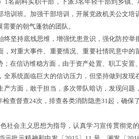
）1名副科实职干部，下派3名年轻干部到乡镇、
部培训班。
加强干部培训，开展党政机关公文培
展需要的朝气蓬勃的团队。
始终坚持底线思维，增强忧患意识，强化防控举
面
，
对重大事件、重要情况、重要社情民意中的
态势；在信访维稳方面，由于
资产处置、职工安置
，全系统面临巨大的信访压力，但坚持
做到发现
生产方面，
敢于担当，多次带队暗访，发现问题
年检查督查
24
次，排查各类消防隐患
31
起，
确保
色社会主义思想为指导，认真学习宣传贯彻党的
批示精神和中发〔2015〕11 号、湘发〔201