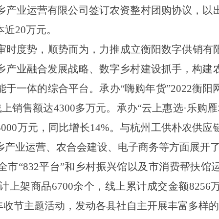
乡产业运营有限公司签订农资整村团购协议，以
本近
20
万元。
审时度势，顺势而为，力推成立衡阳数字供销有
乡产业融合发展战略、数字乡村建设抓手，构建
能于一体的综合平台。
承办“嗨购年货”2022
上销售额达4300多万元。
承办“云上惠选·乐购雁
5000
万元，同比增长
14%
。与杭州工供朴农供应
乡产业运营、农合会建设、电子商务等方面展开
全市“832平台”和乡村振兴馆以及市消费帮扶
累计上架商品6700余个，线上累计成交金额8256
民丰收节主题活动，发动各县社自主开展丰富多样