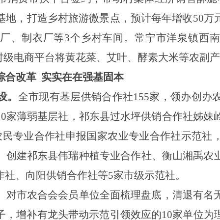
基地，
打造乡村旅游微景点，预计每年增收50万
厂、制衣厂等3个乡村车间。
常宁市洋泉镇西
托村级电商平台将黄花菜、艾叶、酵素大米等农副
综合改革 实实在在强基固本
设。
全市现有
基层供销合作社
1
55家，领办创办
10
家薄弱基层社，祁东县过水坪供销合作社姊妹
农民专业合作社申报国家农业专业合作社示范社
。创建祁东县伟瑞种植专业合作社、衡山湘禹农
作社、向阳供销合作社等
5
家市级示范社。
。
对市农合会会员单位全面梳理盘底，清退有名
子，增补有龙头带动示范引领效应的
10
家单位为