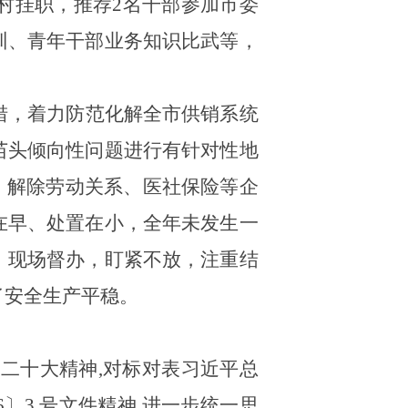
村挂职，推荐2名干部参加市委
训、青年干部业务知识比武等，
措，着力防范化解全市供销系统
苗头倾向性问题进行有针对性地
、解除劳动关系、医社保险等企
在早、处置在小，全年
未发生一
，现场督办，
盯紧不放，注重结
了安全生产平稳。
二十大精神,对标对表习近平总
6〕3 号文件精神,进一步统一思